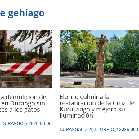
te gehiago
Elorrio culmina la
la demolición de
restauración de la Cruz de
 en Durango sin
Kurutziaga y mejora su
tes a los gatos
iluminación
,
DURANGO
,
/
2026-08-06
DURANGALDEA
,
ELORRIO
,
/
2026-08-