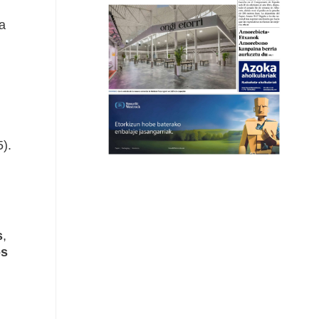
a
).
s
,
os