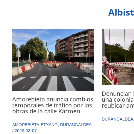
Albis
Denuncian 
Amorebieta anuncia cambios
una colonia
temporales de tráfico por las
reubicar an
obras de la calle Karmen
DURANGALDEA
AMOREBIETA-ETXANO
,
DURANGALDEA
,
/
2026-08-07