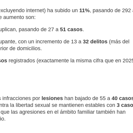
excluyendo internet) ha subido un
11%
, pasando de 292 
te aumento son:
uplican, pasando de 27 a
51 casos
.
upante, con un incremento de 13 a
32 delitos
(más del
rior de domicilios.
sos
registrados (exactamente la misma cifra que en 2025
s infracciones por
lesiones
han bajado de 55 a
40 caso
ontra la libertad sexual se mantienen estables con
3 cas
 que las agresiones en el ámbito familiar también han
ño.