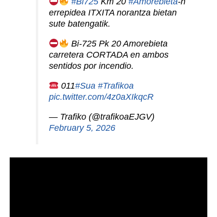
#Bi725
Km 20
#Amorebieta
-n
errepidea ITXITA norantza bietan
sute batengatik.
Bi-725 Pk 20 Amorebieta
carretera CORTADA en ambos
sentidos por incendio.
011
#Sua
#Trafikoa
pic.twitter.com/4z0aXIkqcR
— Trafiko (@trafikoaEJGV)
February 5, 2026