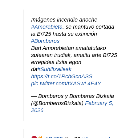
Imágenes incendio anoche
#Amorebieta
, se mantuvo cortada
la Bi725 hasta su extinción
#Bomberos
Bart Amorebietan amatatutako
sutearen irudiak, amaitu arte Bi725
errepidea itxita egon
da
#Suhiltzaileak
https://t.co/1RcbGcnASS
pic.twitter.com/tXASwL4E4Y
— Bomberos y Bomberas Bizkaia
(@BomberosBizkaia)
February 5,
2026