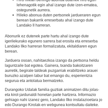
lehenagotik egin ahal izango dute izen-ematea,
ostegunetik aurrera.
Hileko abonua duten pertsonek jardueraren egun
berean bakarrik erreserbatu ahal izango dute
Landako II harreran.
Abonurik ez dutenek parte hartu ahal izango dute
igerilekurako egunero sarrera bat erosita eta erreserba
Landako IIko harreran formalizatuta, ekitaldiaren egun
berean.
Jarduera osoan, nahitaezkoa izango da pertsona heldu
laguntzaile bat egotea. Gainera, txanda bakoitzaren
aurretik, begirale taldeak puzgarriak erabiltzeko arauei
buruzko azalpen labur bat emango du, esperientzia
segurua eta antolatua bermatzeko.
Durangoko Udalak familia guztiak animatzen ditu jolas-
eta kirol-jardunaldi honetan parte hartzera. Informazio
gehiago nahi izanez gero, Landako IIko instalazioetara jo
edo Durango Kirolak-en webgunea kontsultatu daiteke.