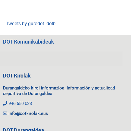
Tweets by guredot_dotb
DOT Komunikabideak
DOT Kirolak
Durangaldeko kirol informazioa. Información y actualidad
deportiva de Durangaldea
946 550 033
info@dotkirolak.eus
DOT Durangaldea