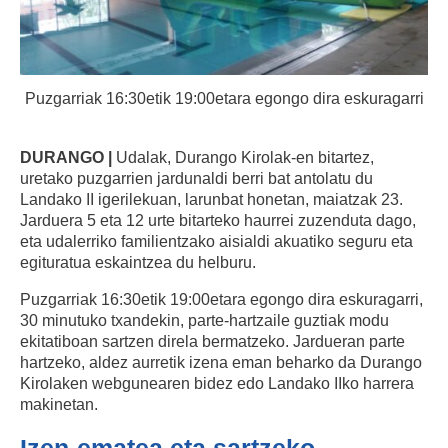
Puzgarriak 16:30etik 19:00etara egongo dira eskuragarri
DURANGO |
Udalak, Durango Kirolak-en bitartez,
uretako puzgarrien jardunaldi berri bat antolatu du
Landako II igerilekuan, larunbat honetan, maiatzak 23.
Jarduera 5 eta 12 urte bitarteko haurrei zuzenduta dago,
eta udalerriko familientzako aisialdi akuatiko seguru eta
egituratua eskaintzea du helburu.
Puzgarriak 16:30etik 19:00etara egongo dira eskuragarri,
30 minutuko txandekin, parte-hartzaile guztiak modu
ekitatiboan sartzen direla bermatzeko. Jardueran parte
hartzeko, aldez aurretik izena eman beharko da Durango
Kirolaken webgunearen bidez edo Landako IIko harrera
makinetan.
Izen-ematea eta sartzeko