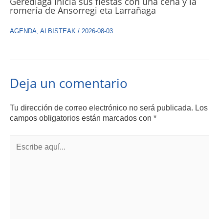
Gerediaga inicia sus fiestas con una cena y la
romería de Ansorregi eta Larrañaga
AGENDA
,
ALBISTEAK
/
2026-08-03
Deja un comentario
Tu dirección de correo electrónico no será publicada.
Los
campos obligatorios están marcados con
*