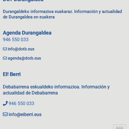
Durangaldeko informazioa euskaraz. Información y actualidad
de Durangaldea en euskera
Agenda Durangaldea
946 550 033
info@dotb.eus
agenda@dotb.eus
EI! Berri
Debabarrena eskualdeko informazioa. Información y
actualidad de Debabarrena
946 550 033
info@eiberri.eus