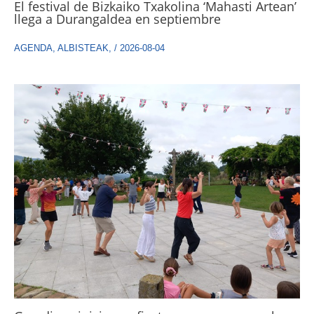
El festival de Bizkaiko Txakolina ‘Mahasti Artean’
llega a Durangaldea en septiembre
AGENDA
,
ALBISTEAK
,
/
2026-08-04