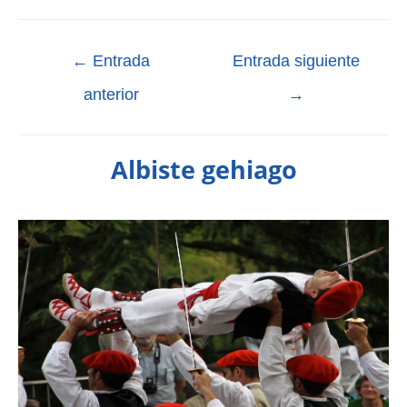
←
Entrada
Entrada siguiente
anterior
→
Albiste gehiago