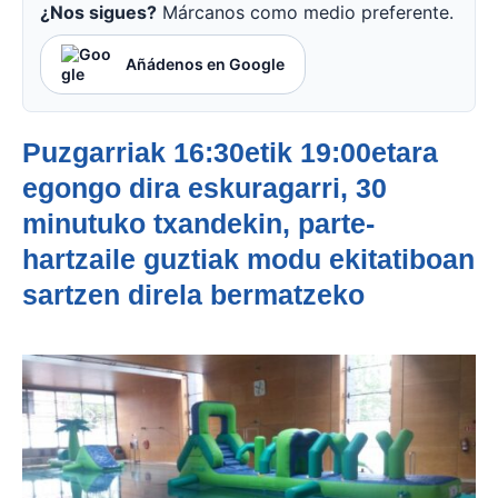
¿Nos sigues?
Márcanos como medio preferente.
Añádenos en Google
Puzgarriak 16:30etik 19:00etara
egongo dira eskuragarri, 30
minutuko txandekin, parte-
hartzaile guztiak modu ekitatiboan
sartzen direla bermatzeko