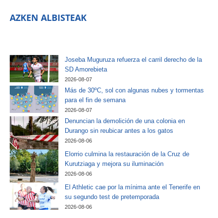
AZKEN ALBISTEAK
Joseba Muguruza refuerza el carril derecho de la
SD Amorebieta
2026-08-07
Más de 30ºC, sol con algunas nubes y tormentas
para el fin de semana
2026-08-07
Denuncian la demolición de una colonia en
Durango sin reubicar antes a los gatos
2026-08-06
Elorrio culmina la restauración de la Cruz de
Kurutziaga y mejora su iluminación
2026-08-06
El Athletic cae por la mínima ante el Tenerife en
su segundo test de pretemporada
2026-08-06