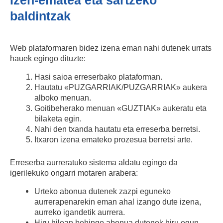
baldintzak
Web plataformaren bidez izena eman nahi dutenek urrats
hauek egingo dituzte:
Hasi saioa erreserbako plataforman.
Hautatu «PUZGARRIAK/PUZGARRIAK» aukera
alboko menuan.
Goitibeherako menuan «GUZTIAK» aukeratu eta
bilaketa egin.
Nahi den txanda hautatu eta erreserba berretsi.
Itxaron izena emateko prozesua berretsi arte.
Erreserba aurreratuko sistema aldatu egingo da
igerilekuko ongarri motaren arabera:
Urteko abonua dutenek zazpi eguneko
aurrerapenarekin eman ahal izango dute izena,
aurreko igandetik aurrera.
Hiru hilean behingo abonua dutenek hiru egun