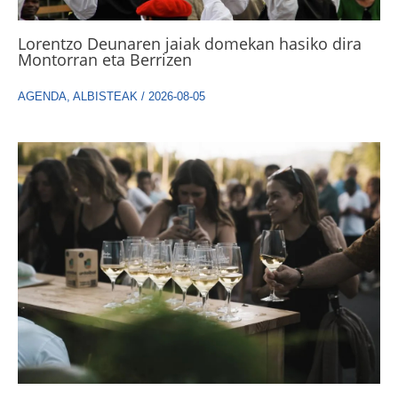
Lorentzo Deunaren jaiak domekan hasiko dira
Montorran eta Berrizen
AGENDA
,
ALBISTEAK
/
2026-08-05