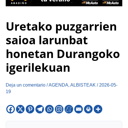
Uretako puzgarrien
saioa larunbat
honetan Durangoko
igerilekuan
Deja un comentario
/
AGENDA
,
ALBISTEAK
/
2026-05-
19