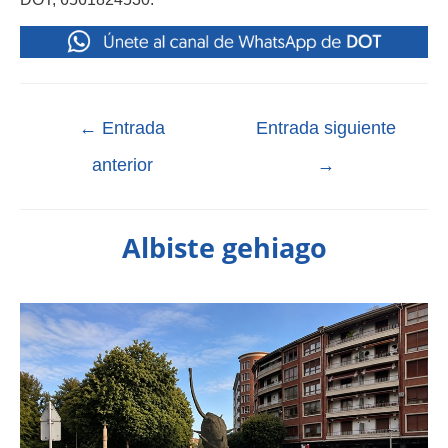
←
Entrada
Entrada siguiente
anterior
→
Albiste gehiago