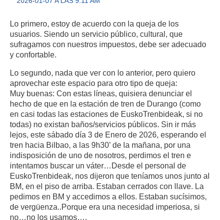
2026-01-07 A LAS 9:11 AM
Lo primero, estoy de acuerdo con la queja de los
usuarios. Siendo un servicio público, cultural, que
sufragamos con nuestros impuestos, debe ser adecuado
y confortable.
Lo segundo, nada que ver con lo anterior, pero quiero
aprovechar este espacio para otro tipo de queja:
Muy buenas: Con estas líneas, quisiera denunciar el
hecho de que en la estación de tren de Durango (como
en casi todas las estaciones de EuskoTrenbideak, si no
todas) no existan baños/servicios públicos. Sin ir más
lejos, este sábado día 3 de Enero de 2026, esperando el
tren hacia Bilbao, a las 9h30’ de la mañana, por una
indisposición de uno de nosotros, perdimos el tren e
intentamos buscar un váter…Desde el personal de
EuskoTrenbideak, nos dijeron que teníamos unos junto al
BM, en el piso de arriba. Estaban cerrados con llave. La
pedimos en BM y accedimos a ellos. Estaban sucísimos,
de vergüenza..Porque era una necesidad imperiosa, si
no…no los usamos….