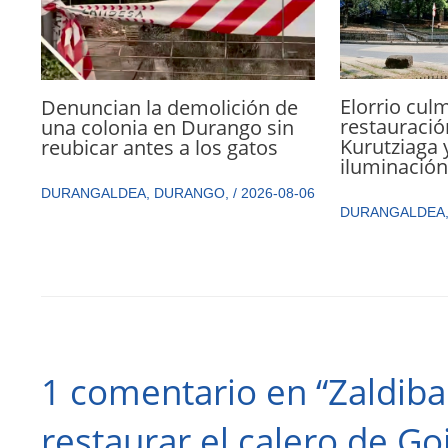
Elorrio culm
Denuncian la demolición de
restauració
una colonia en Durango sin
Kurutziaga 
reubicar antes a los gatos
iluminació
DURANGALDEA
,
DURANGO
,
/
2026-08-06
DURANGALDEA
1 comentario en “Zaldiba
restaurar el calero de Goi