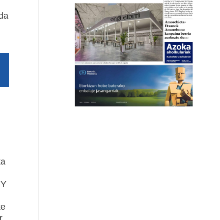
eda
ta
 Y
te
r