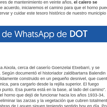
bores de mantenimiento en veinte años,
el calero se
te acuerdo, iniciaremos el camino para que el horno pu
rvar y cuidar este tesoro histórico de nuestro municipio
a Aixola, cerca del caserío Goenzelai Etxebarri, y se
. Según documentó el historiador zaldibartarra Balendin
ólidamente construido en un pequeño desnivel, que cuen
ica, para cargarlo desde la rejilla superior. El fuego
punto. Esa puerta está en la base, al lado del camino”.
 el horno que dejó de funcionar hacia los años 1933-34,
 eliminar las zarzas y la vegetación que cubren totalmen
 palabras de Lasuen siguen teniendo sentido hoy en día. Po