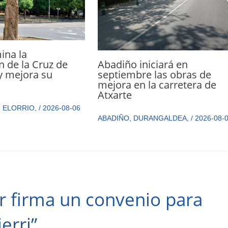
ina la
Abadiño iniciará en
n de la Cruz de
septiembre las obras de
y mejora su
mejora en la carretera de
n
Atxarte
,
ELORRIO
,
/
2026-08-06
ABADIÑO
,
DURANGALDEA
,
/
2026-08-
r firma un convenio para
erri”