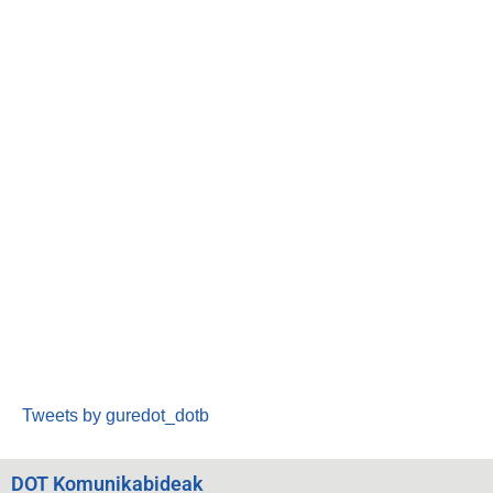
Tweets by guredot_dotb
DOT Komunikabideak