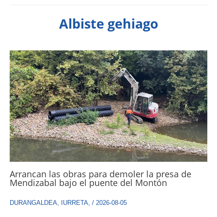
Albiste gehiago
Arrancan las obras para demoler la presa de
Mendizabal bajo el puente del Montón
DURANGALDEA
,
IURRETA
,
/
2026-08-05