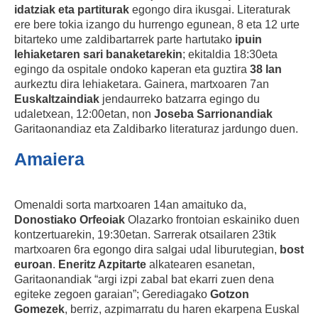
idatziak eta partiturak
egongo dira ikusgai. Literaturak
ere bere tokia izango du hurrengo egunean, 8 eta 12 urte
bitarteko ume zaldibartarrek parte hartutako
ipuin
lehiaketaren sari banaketarekin
; ekitaldia 18:30eta
egingo da ospitale ondoko kaperan eta guztira
38 lan
aurkeztu dira lehiaketara. Gainera, martxoaren 7an
Euskaltzaindiak
jendaurreko batzarra egingo du
udaletxean, 12:00etan, non
Joseba Sarrionandiak
Garitaonandiaz eta Zaldibarko literaturaz jardungo duen.
Amaiera
Omenaldi sorta martxoaren 14an amaituko da,
Donostiako Orfeoiak
Olazarko frontoian eskainiko duen
kontzertuarekin, 19:30etan. Sarrerak otsailaren 23tik
martxoaren 6ra egongo dira salgai udal liburutegian,
bost
euroan
.
Eneritz Azpitarte
alkatearen esanetan,
Garitaonandiak “argi izpi zabal bat ekarri zuen dena
egiteke zegoen garaian”; Gerediagako
Gotzon
Gomezek
, berriz, azpimarratu du haren ekarpena Euskal