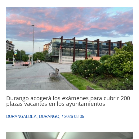
Durango acogerá los exámenes para cubrir 200
plazas vacantes en los ayuntamientos
DURANGALDEA
,
DURANGO
,
/
2026-08-05