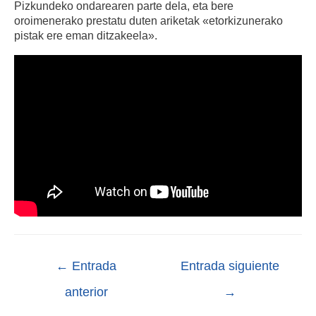
Pizkundeko ondarearen parte dela, eta bere
oroimenerako prestatu duten ariketak «etorkizunerako
pistak ere eman ditzakeela».
←
Entrada
Entrada siguiente
anterior
→