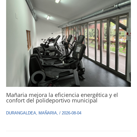
Mañaria mejora la eficiencia energética y el
confort del polideportivo municipal
DURANGALDEA
,
MAÑARIA
,
/
2026-08-04