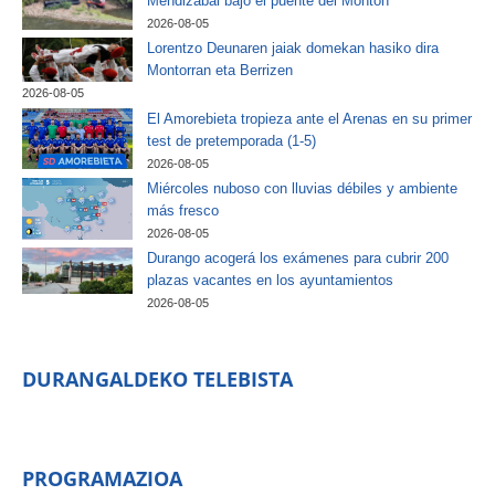
Mendizabal bajo el puente del Montón
2026-08-05
Lorentzo Deunaren jaiak domekan hasiko dira
Montorran eta Berrizen
2026-08-05
El Amorebieta tropieza ante el Arenas en su primer
test de pretemporada (1-5)
2026-08-05
Miércoles nuboso con lluvias débiles y ambiente
más fresco
2026-08-05
Durango acogerá los exámenes para cubrir 200
plazas vacantes en los ayuntamientos
2026-08-05
DURANGALDEKO TELEBISTA
PROGRAMAZIOA