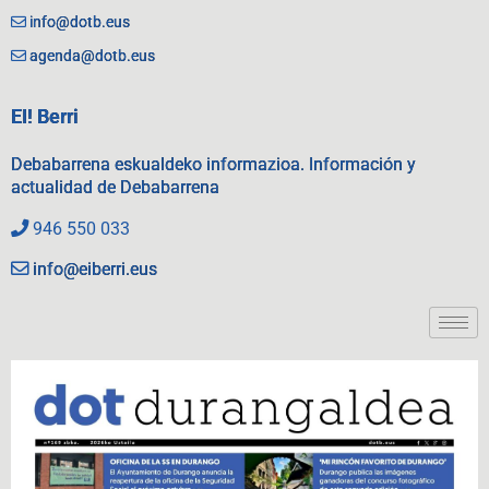
info@dotb.eus
agenda@dotb.eus
EI! Berri
Debabarrena eskualdeko informazioa. Información y
actualidad de Debabarrena
946 550 033
info@eiberri.eus