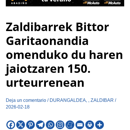
Zaldibarrek Bittor
Garitaonandia
omenduko du haren
jaiotzaren 150.
urteurrenean
Deja un comentario
/
DURANGALDEA
,
,
ZALDIBAR
/
2026-02-18