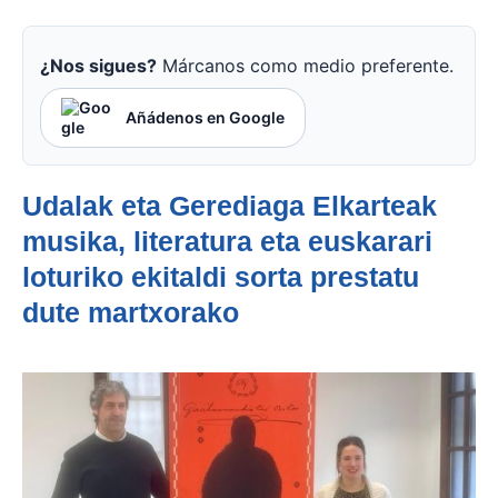
¿Nos sigues?
Márcanos como medio preferente.
Añádenos en Google
Udalak eta Gerediaga Elkarteak
musika, literatura eta euskarari
loturiko ekitaldi sorta prestatu
dute martxorako