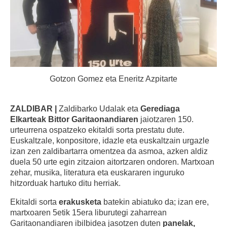
Gotzon Gomez eta Eneritz Azpitarte
ZALDIBAR |
Zaldibarko Udalak eta
Gerediaga
Elkarteak
Bittor Garitaonandiaren
jaiotzaren 150.
urteurrena ospatzeko ekitaldi sorta prestatu dute.
Euskaltzale, konpositore, idazle eta euskaltzain urgazle
izan zen zaldibartarra omentzea da asmoa, azken aldiz
duela 50 urte egin zitzaion aitortzaren ondoren. Martxoan
zehar, musika, literatura eta euskararen inguruko
hitzorduak hartuko ditu herriak.
Ekitaldi sorta
erakusketa
batekin abiatuko da; izan ere,
martxoaren 5etik 15era liburutegi zaharrean
Garitaonandiaren ibilbidea jasotzen duten
panelak,