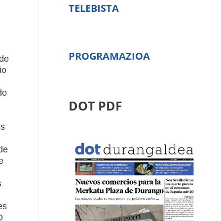
TELEBISTA
PROGRAMAZIOA
sde
io
do
DOT PDF
os
de
e
s
es
O