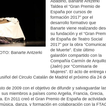
Abadiño, Banarte Antzerki
Taldea el “Gran Premio de
España por cursos de
formación 2017” por el
desarrollo formativo que
Banarte viene realizando de
su fundación y el “Gran Prem
de España de Teatro Social
2017” por la obra “Comunica
de Muerte”. Este último
OTO: Banarte Antzerki
galardón compartido con la
Compañía Carmín de Arquill
(Jaén) por “Comisaria de
Mujeres”. El acto de entrega 
usiñol del Circulo Catalán de Madrid el próximo día 24 d
o de 2009 con el objetivo de difundir y salvaguardar la
e sus miembros a países como Argelia, Francia, Grecia,
quía. En 2011 creó el Gran Premio de España de actividad
, música, danza, y formación en colaboración con la FTA