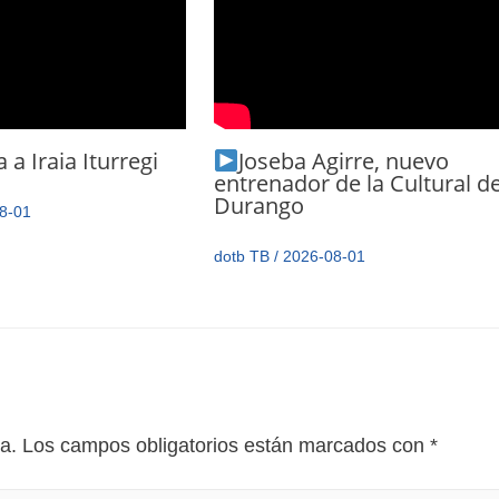
 a Iraia Iturregi
Joseba Agirre, nuevo
entrenador de la Cultural d
Durango
8-01
dotb TB
/
2026-08-01
a.
Los campos obligatorios están marcados con
*