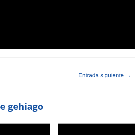
Entrada siguiente
→
te gehiago