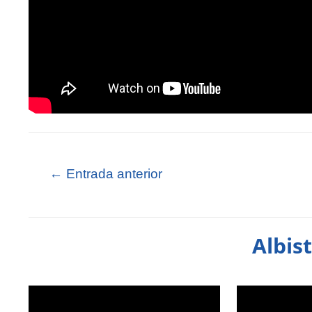
←
Entrada anterior
Albis