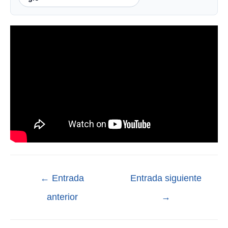
←
Entrada
Entrada siguiente
anterior
→