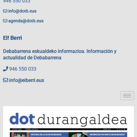
946 550 033
info@dotb.eus
agenda@dotb.eus
EI! Berri
Debabarrena eskualdeko informazioa. Información y
actualidad de Debabarrena
946 550 033
info@eiberri.eus