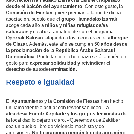
asociación Hamadako Izarrak
lanzará el
chupinazo
desde el balcón del ayuntamiento.
Con este gesto, la
Comisión de Fiestas
quiere premiar la labor de dicha
asociación, puesto que
el grupo Hamadako Izarrak
acoge cada año a
niños y niñas refugiados/as
saharauis
y colabora anualmente con el programa
Oporrak Bakean
, alojando a los menores en el
albergue
de Olazar.
Además, este año se cumplen
50 años desde
la proclamación de la República Árabe Saharaui
Democrática
. Por lo tanto, el chupinazo será también un
gesto para
expresar solidaridad y reivindicar el
derecho de autodeterminación.
Respeto e igualdad
El Ayuntamiento y la Comisión de Fiestas
han hecho
un llamamiento a actuar con responsabilidad. La
alcaldesa Eneritz Azpitarte y los grupos feministas
de
la localidad lo dejaron claro. «Queremos que Zaldibar
sea un pueblo libre de violencia machista y de
agresiones.
No toleraremos ningún tipo de agresión»
.