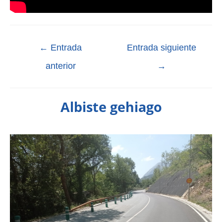
←
Entrada
Entrada siguiente
anterior
→
Albiste gehiago