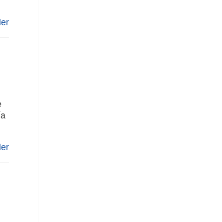
er
e
ía
er