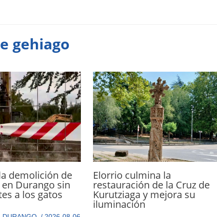
te gehiago
Elorrio culmina la
la demolición de
restauración de la Cruz de
 en Durango sin
Kurutziaga y mejora su
tes a los gatos
iluminación
,
DURANGO
,
/
2026-08-06