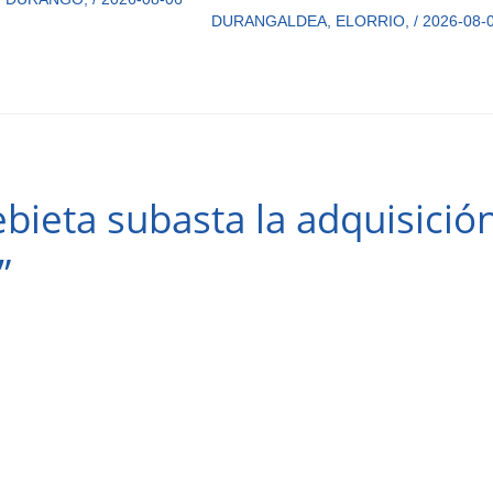
DURANGALDEA
,
ELORRIO
,
/
2026-08-
ieta subasta la adquisició
”