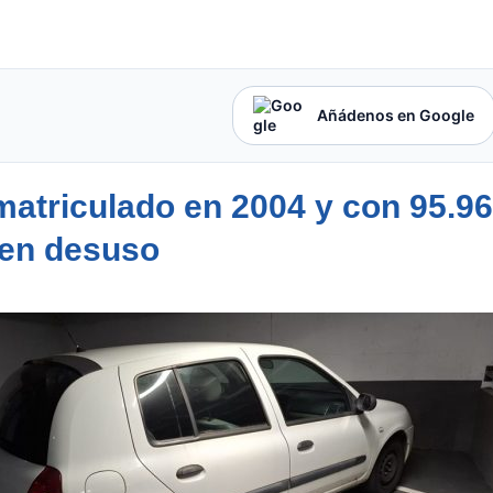
Añádenos en Google
 matriculado en 2004 y con 95.9
 en desuso