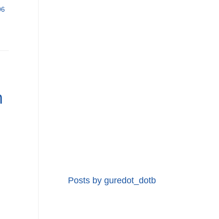
06
n
Posts by guredot_dotb