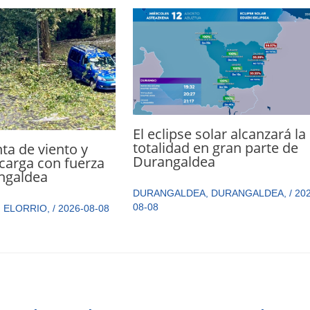
El eclipse solar alcanzará la
totalidad en gran parte de
a de viento y
Durangaldea
carga con fuerza
ngaldea
DURANGALDEA
,
DURANGALDEA
,
/
202
08-08
,
ELORRIO
,
/
2026-08-08