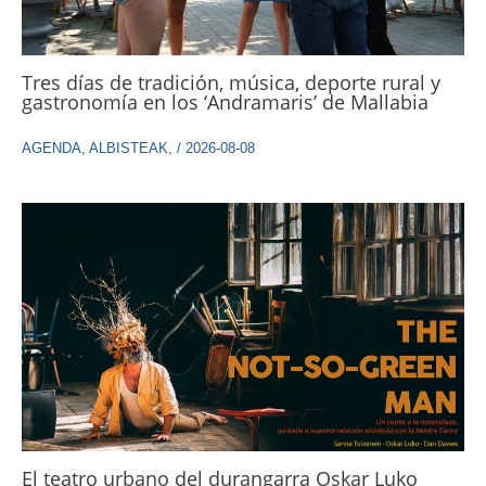
Tres días de tradición, música, deporte rural y
gastronomía en los ‘Andramaris’ de Mallabia
AGENDA
,
ALBISTEAK
,
/
2026-08-08
El teatro urbano del durangarra Oskar Luko