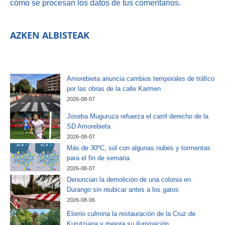
cómo se procesan los datos de tus comentarios.
AZKEN ALBISTEAK
Amorebieta anuncia cambios temporales de tráfico
por las obras de la calle Karmen
2026-08-07
Joseba Muguruza refuerza el carril derecho de la
SD Amorebieta
2026-08-07
Más de 30ºC, sol con algunas nubes y tormentas
para el fin de semana
2026-08-07
Denuncian la demolición de una colonia en
Durango sin reubicar antes a los gatos
2026-08-06
Elorrio culmina la restauración de la Cruz de
Kurutziaga y mejora su iluminación