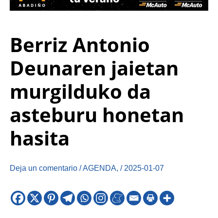
Berriz Antonio
Deunaren jaietan
murgilduko da
asteburu honetan
hasita
Deja un comentario
/
AGENDA
,
/
2025-01-07