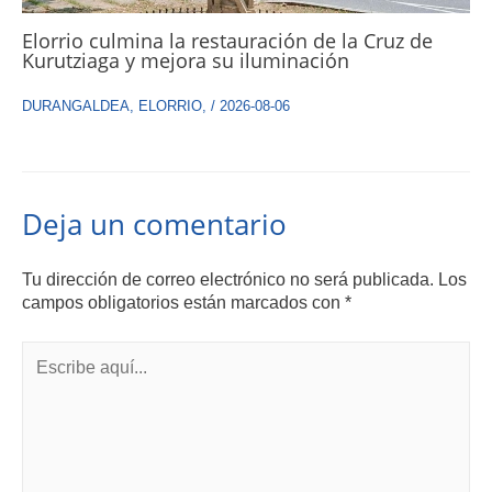
Elorrio culmina la restauración de la Cruz de
Kurutziaga y mejora su iluminación
DURANGALDEA
,
ELORRIO
,
/
2026-08-06
Deja un comentario
Tu dirección de correo electrónico no será publicada.
Los
campos obligatorios están marcados con
*