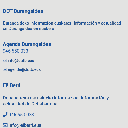
DOT Durangaldea
Durangaldeko informazioa euskaraz. Información y actualidad
de Durangaldea en euskera
Agenda Durangaldea
946 550 033
info@dotb.eus
agenda@dotb.eus
EI! Berri
Debabarrena eskualdeko informazioa. Información y
actualidad de Debabarrena
946 550 033
info@eiberri.eus