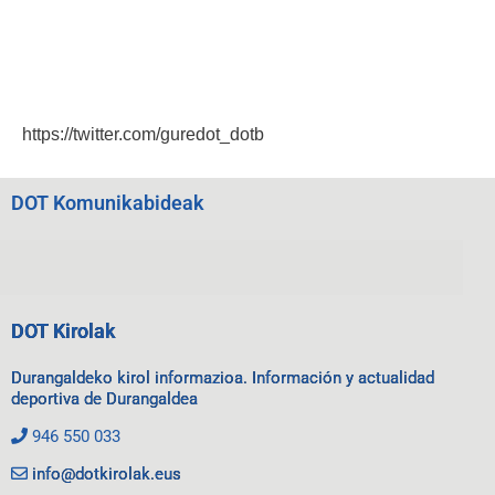
https://twitter.com/guredot_dotb
DOT Komunikabideak
DOT Kirolak
Durangaldeko kirol informazioa. Información y actualidad
deportiva de Durangaldea
946 550 033
info@dotkirolak.eus