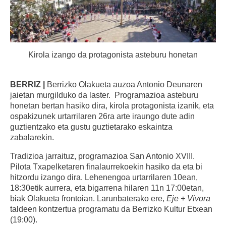
Kirola izango da protagonista asteburu honetan
BERRIZ |
Berrizko Olakueta auzoa Antonio Deunaren
jaietan murgilduko da laster. Programazioa asteburu
honetan bertan hasiko dira, kirola protagonista izanik, eta
ospakizunek urtarrilaren 26ra arte iraungo dute adin
guztientzako eta gustu guztietarako eskaintza
zabalarekin.
Tradizioa jarraituz, programazioa San Antonio XVIII.
Pilota Txapelketaren finalaurrekoekin hasiko da eta bi
hitzordu izango dira. Lehenengoa urtarrilaren 10ean,
18:30etik aurrera, eta bigarrena hilaren 11n 17:00etan,
biak Olakueta frontoian. Larunbaterako ere,
Eje + Vivora
taldeen kontzertua programatu da Berrizko Kultur Etxean
(19:00).