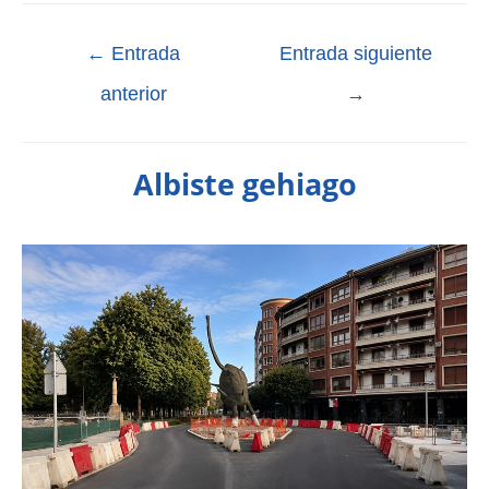
←
Entrada
Entrada siguiente
anterior
→
Albiste gehiago