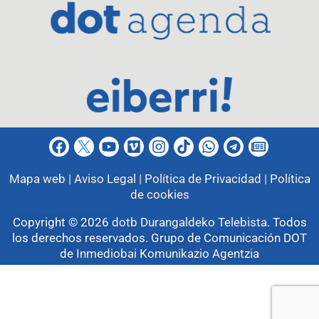
Mapa web |
Aviso Legal |
Política de Privacidad |
Política
de cookies
Copyright © 2026
dotb Durangaldeko Telebista
.
Todos
los derechos reservados. Grupo de Comunicación DOT
de
Inmediobai Komunikazio Agentzia