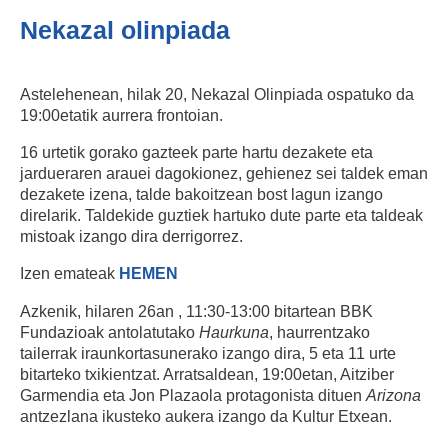
Nekazal olinpiada
Astelehenean, hilak 20, Nekazal Olinpiada ospatuko da
19:00etatik aurrera frontoian.
16 urtetik gorako gazteek parte hartu dezakete eta
jardueraren arauei dagokionez, gehienez sei taldek eman
dezakete izena, talde bakoitzean bost lagun izango
direlarik. Taldekide guztiek hartuko dute parte eta taldeak
mistoak izango dira derrigorrez.
Izen emateak
HEMEN
Azkenik, hilaren 26an , 11:30-13:00 bitartean BBK
Fundazioak antolatutako
Haurkuna
, haurrentzako
tailerrak iraunkortasunerako izango dira, 5 eta 11 urte
bitarteko txikientzat. Arratsaldean, 19:00etan, Aitziber
Garmendia eta Jon Plazaola protagonista dituen
Arizona
antzezlana ikusteko aukera izango da Kultur Etxean.