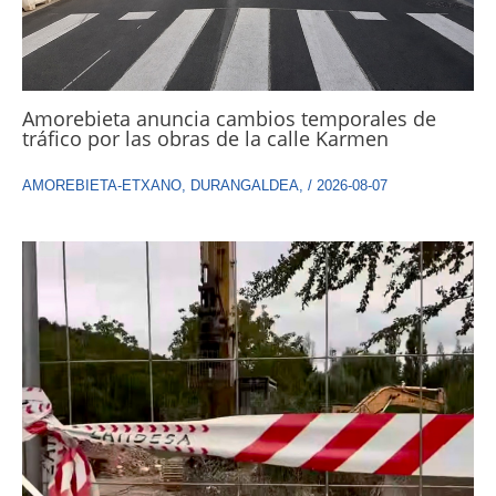
Amorebieta anuncia cambios temporales de
tráfico por las obras de la calle Karmen
AMOREBIETA-ETXANO
,
DURANGALDEA
,
/
2026-08-07