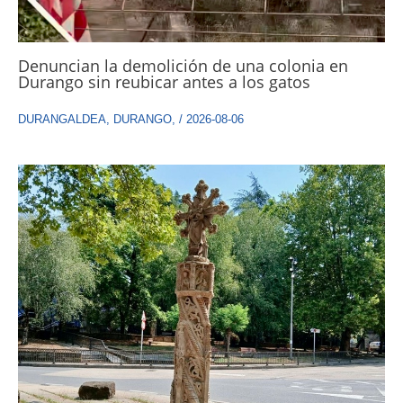
Denuncian la demolición de una colonia en
Durango sin reubicar antes a los gatos
DURANGALDEA
,
DURANGO
,
/
2026-08-06