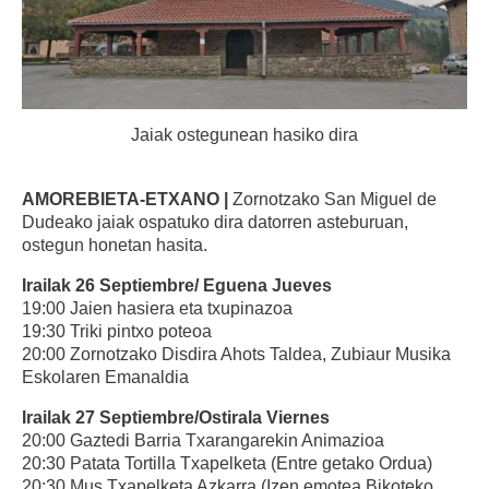
Jaiak ostegunean hasiko dira
AMOREBIETA-ETXANO |
Zornotzako San Miguel de
Dudeako jaiak ospatuko dira datorren asteburuan,
ostegun honetan hasita.
Irailak 26 Septiembre/ Eguena Jueves
19:00 Jaien hasiera eta txupinazoa
19:30 Triki pintxo poteoa
20:00 Zornotzako Disdira Ahots Taldea, Zubiaur Musika
Eskolaren Emanaldia
Irailak 27 Septiembre/Ostirala Viernes
20:00 Gaztedi Barria Txarangarekin Animazioa
20:30 Patata Tortilla Txapelketa (Entre getako Ordua)
20:30 Mus Txapelketa Azkarra (Izen emotea Bikoteko