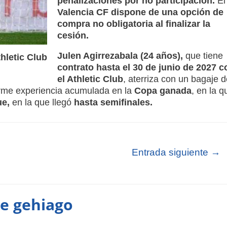
penalizaciones por no participación.
El
Valencia CF dispone de una opción de
compra no obligatoria al finalizar la
cesión.
Julen Agirrezabala (24 años),
que tiene
hletic Club
contrato hasta el 30 de junio de 2027 c
el Athletic Club
, aterriza con un bagaje d
rme experiencia acumulada en la
Copa ganada
, en la q
e,
en la que llegó
hasta semifinales.
Entrada siguiente
→
te gehiago