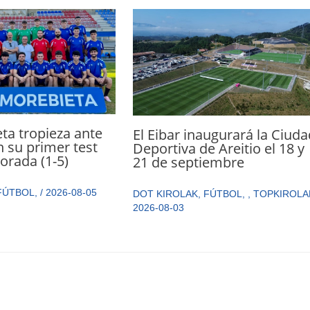
ta tropieza ante
El Eibar inaugurará la Ciuda
n su primer test
Deportiva de Areitio el 18 y
orada (1-5)
21 de septiembre
FÚTBOL
,
/
2026-08-05
DOT KIROLAK
,
FÚTBOL
,
,
TOPKIROLA
2026-08-03