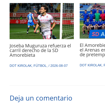
El Amorebie
Joseba Muguruza refuerza el
el Arenas e
carril derecho de la SD
de pretemp
Amorebieta
DOT KIROLAK
,
DOT KIROLAK
,
FÚTBOL
,
/
2026-08-07
Deja un comentario