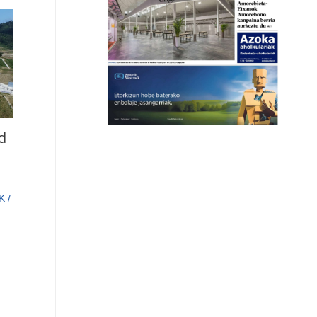
d
K
/