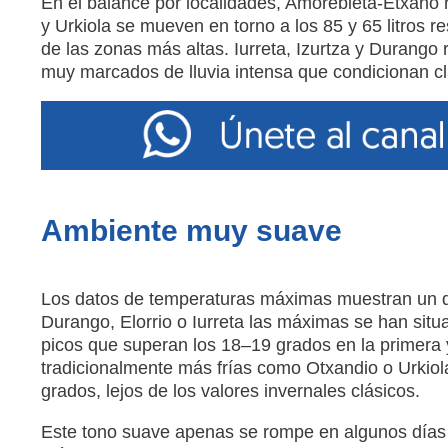
En el balance por localidades, Amorebieta‑Etxano ro
y Urkiola se mueven en torno a los 85 y 65 litros
de las zonas más altas. Iurreta, Izurtza y Durang
muy marcados de lluvia intensa que condicionan c
Ambiente muy suave
Los datos de temperaturas máximas muestran un d
Durango, Elorrio o Iurreta las máximas se han situ
picos que superan los 18–19 grados en la primera 
tradicionalmente más frías como Otxandio o Urkio
grados, lejos de los valores invernales clásicos.
Este tono suave apenas se rompe en algunos días 