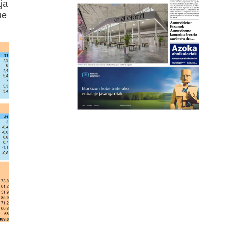
ja
ue