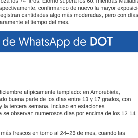
za los 74 litros, Elorrio supera los 60, mientras Mallabi
 respectivamente, confirmando de nuevo la mayor exposic
o registran cantidades algo más moderadas, pero con día
laramente el tiempo del mes.
iciembre atípicamente templado: en Amorebieta,
ado buena parte de los días entre 13 y 17 grados, con
y la tercera semana. Incluso en estaciones
la se observan numerosos días por encima de los 12‑14
más frescos en torno al 24–26 de mes, cuando las