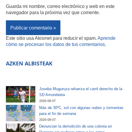
Guarda mi nombre, correo electrónico y web en este
navegador para la próxima vez que comente.
Este sitio usa Akismet para reducir el spam.
Aprende
cómo se procesan los datos de tus comentarios.
AZKEN ALBISTEAK
Joseba Muguruza refuerza el carril derecho de la
SD Amorebieta
2026-08-07
Más de 30ºC, sol con algunas nubes y tormentas
para el fin de semana
2026-08-07
Denuncian la demolición de una colonia en