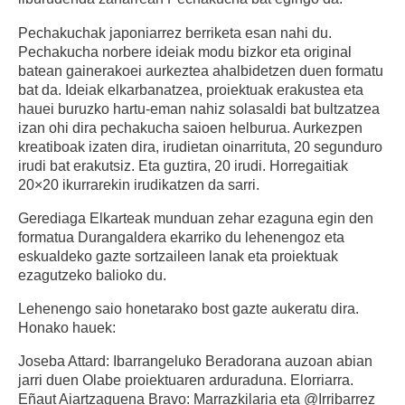
Pechakuchak japoniarrez berriketa esan nahi du.
Pechakucha norbere ideiak modu bizkor eta original
batean gainerakoei aurkeztea ahalbidetzen duen formatu
bat da. Ideiak elkarbanatzea, proiektuak erakustea eta
hauei buruzko hartu-eman nahiz solasaldi bat bultzatzea
izan ohi dira pechakucha saioen helburua. Aurkezpen
kreatiboak izaten dira, irudietan oinarrituta, 20 segunduro
irudi bat erakutsiz. Eta guztira, 20 irudi. Horregaitiak
20×20 ikurrarekin irudikatzen da sarri.
Gerediaga Elkarteak munduan zehar ezaguna egin den
formatua Durangaldera ekarriko du lehenengoz eta
eskualdeko gazte sortzaileen lanak eta proiektuak
ezagutzeko balioko du.
Lehenengo saio honetarako bost gazte aukeratu dira.
Honako hauek:
Joseba Attard: Ibarrangeluko Beradorana auzoan abian
jarri duen Olabe proiektuaren arduraduna. Elorriarra.
Eñaut Aiartzaguena Bravo: Marrazkilaria eta @Irribarrez