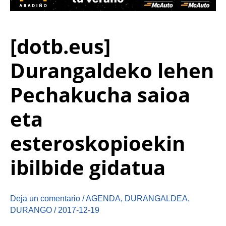
[dotb.eus]
Durangaldeko lehen
Pechakucha saioa
eta
esteroskopioekin
ibilbide gidatua
Deja un comentario
/
AGENDA
,
DURANGALDEA
,
DURANGO
/
2017-12-19