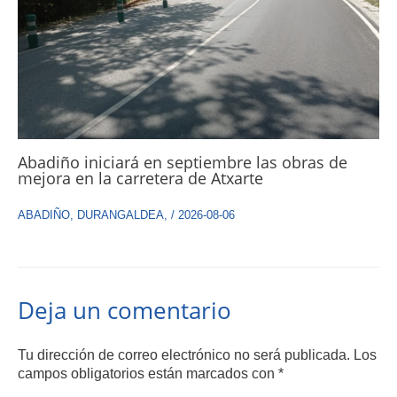
Abadiño iniciará en septiembre las obras de
mejora en la carretera de Atxarte
ABADIÑO
,
DURANGALDEA
,
/
2026-08-06
Deja un comentario
Tu dirección de correo electrónico no será publicada.
Los
campos obligatorios están marcados con
*