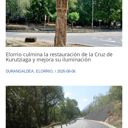
Elorrio culmina la restauración de la Cruz de
Kurutziaga y mejora su iluminación
DURANGALDEA
,
ELORRIO
,
/
2026-08-06