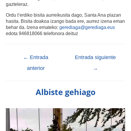
gazteleraz.
Ordu t’erdiko bisita aurreikusita dago, Santa Ana plazan
hasita. Bisita doakoa izango bada ere, aurrez izena eman
behar da. Izena emateko:
gerediaga@gerediaga.eus
edota 946818066 telefonora deituz
←
Entrada
Entrada siguiente
anterior
→
Albiste gehiago