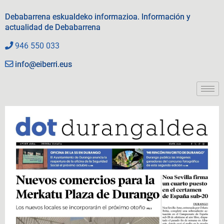
Debabarrena eskualdeko informazioa. Información y
actualidad de Debabarrena
946 550 033
info@eiberri.eus