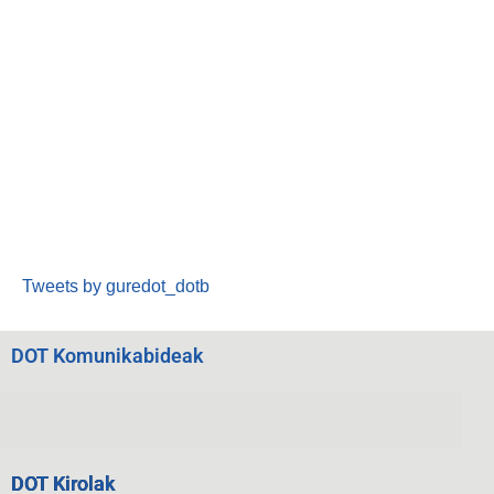
Tweets by guredot_dotb
DOT Komunikabideak
DOT Kirolak