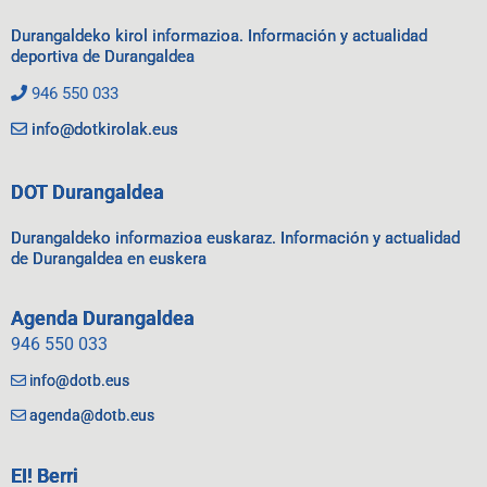
Durangaldeko kirol informazioa. Información y actualidad
deportiva de Durangaldea
946 550 033
info@dotkirolak.eus
DOT Durangaldea
Durangaldeko informazioa euskaraz. Información y actualidad
de Durangaldea en euskera
Agenda Durangaldea
946 550 033
info@dotb.eus
agenda@dotb.eus
EI! Berri