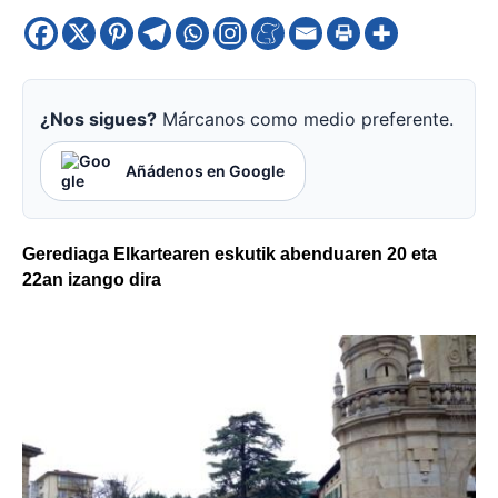
¿Nos sigues?
Márcanos como medio preferente.
Añádenos en Google
Gerediaga Elkartearen eskutik abenduaren 20 eta
22an izango dira