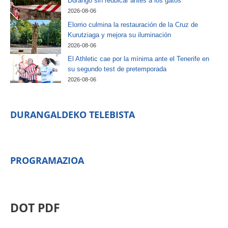
Durango sin reubicar antes a los gatos
2026-08-06
Elorrio culmina la restauración de la Cruz de
Kurutziaga y mejora su iluminación
2026-08-06
El Athletic cae por la mínima ante el Tenerife en
su segundo test de pretemporada
2026-08-06
DURANGALDEKO TELEBISTA
PROGRAMAZIOA
DOT PDF