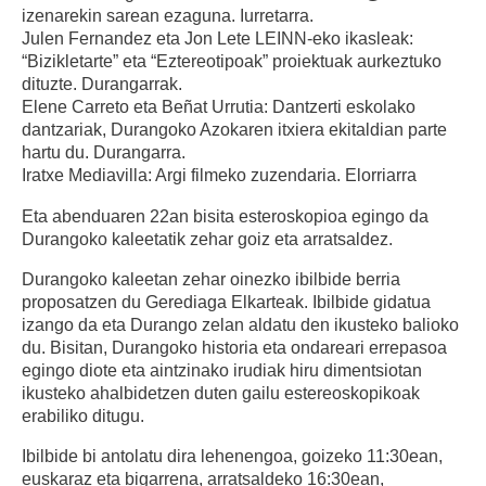
izenarekin sarean ezaguna. Iurretarra.
Julen Fernandez eta Jon Lete LEINN-eko ikasleak:
“Bizikletarte” eta “Eztereotipoak” proiektuak aurkeztuko
dituzte. Durangarrak.
Elene Carreto eta Beñat Urrutia: Dantzerti eskolako
dantzariak, Durangoko Azokaren itxiera ekitaldian parte
hartu du. Durangarra.
Iratxe Mediavilla: Argi filmeko zuzendaria. Elorriarra
Eta abenduaren 22an bisita esteroskopioa egingo da
Durangoko kaleetatik zehar goiz eta arratsaldez.
Durangoko kaleetan zehar oinezko ibilbide berria
proposatzen du Gerediaga Elkarteak. Ibilbide gidatua
izango da eta Durango zelan aldatu den ikusteko balioko
du. Bisitan, Durangoko historia eta ondareari errepasoa
egingo diote eta aintzinako irudiak hiru dimentsiotan
ikusteko ahalbidetzen duten gailu estereoskopikoak
erabiliko ditugu.
Ibilbide bi antolatu dira lehenengoa, goizeko 11:30ean,
euskaraz eta bigarrena, arratsaldeko 16:30ean,