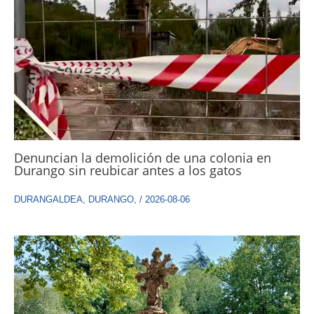
Denuncian la demolición de una colonia en
Durango sin reubicar antes a los gatos
DURANGALDEA
,
DURANGO
,
/
2026-08-06