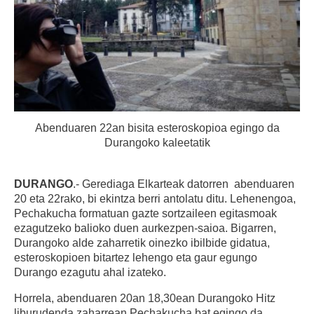
Abenduaren 22an bisita esteroskopioa egingo da
Durangoko kaleetatik
DURANGO
.- Gerediaga Elkarteak datorren abenduaren
20 eta 22rako, bi ekintza berri antolatu ditu. Lehenengoa,
Pechakucha formatuan gazte sortzaileen egitasmoak
ezagutzeko balioko duen aurkezpen-saioa. Bigarren,
Durangoko alde zaharretik oinezko ibilbide gidatua,
esteroskopioen bitartez lehengo eta gaur egungo
Durango ezagutu ahal izateko.
Horrela, abenduaren 20an 18,30ean Durangoko Hitz
liburudenda zaharrean Pechakucha bat egingo da.