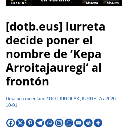
[dotb.eus] Iurreta
decide poner el
nombre de ‘Kepa
Arroitajauregi’ al
frontón
Deja un comentario
/
DOT KIROLAK
,
IURRETA
/
2020-
10-01