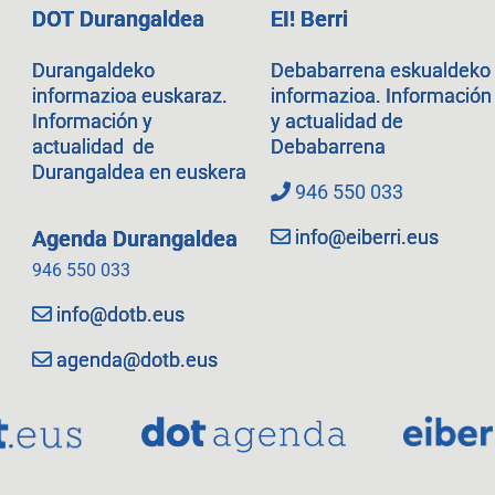
DOT Durangaldea
EI! Berri
Durangaldeko
Debabarrena eskualdeko
informazioa euskaraz.
informazioa. Información
Información y
y actualidad de
actualidad de
Debabarrena
Durangaldea en euskera
946 550 033
info@eiberri.eus
Agenda Durangaldea
946 550 033
info@dotb.eus
agenda@dotb.eus