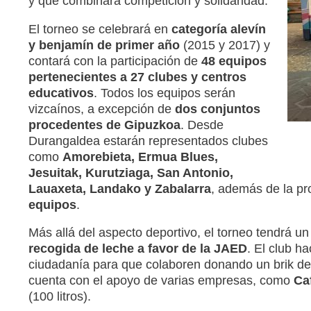
y que combinará competición y solidaridad.
El torneo se celebrará en
categoría alevín
y benjamín de primer año
(2015 y 2017) y
contará con la participación de
48 equipos
pertenecientes a 27 clubes y centros
educativos
. Todos los equipos serán
vizcaínos, a excepción de
dos conjuntos
procedentes de Gipuzkoa
. Desde
Durangaldea estarán representados clubes
como
Amorebieta, Ermua Blues,
Jesuitak, Kurutziaga, San Antonio,
Lauaxeta, Landako y Zabalarra
, además de la pr
equipos
.
Más allá del aspecto deportivo, el torneo tendrá 
recogida de leche a favor de la JAED
. El club h
ciudadanía para que colaboren donando un brik de l
cuenta con el apoyo de varias empresas, como
Ca
(100 litros).