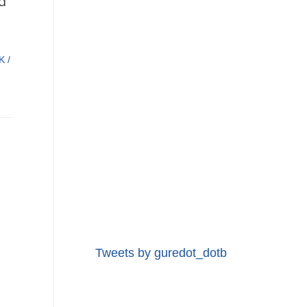
d
K
/
Tweets by guredot_dotb