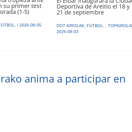
El Eibar inaugurará la Ciuda
n su primer test
Deportiva de Areitio el 18 y
orada (1-5)
21 de septiembre
FÚTBOL
,
/
2026-08-05
DOT KIROLAK
,
FÚTBOL
,
,
TOPKIROLA
2026-08-03
irako anima a participar en