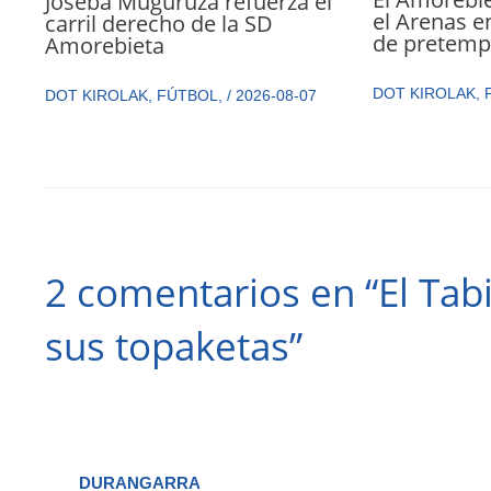
Joseba Muguruza refuerza el
el Arenas e
carril derecho de la SD
de pretemp
Amorebieta
DOT KIROLAK
,
DOT KIROLAK
,
FÚTBOL
,
/
2026-08-07
2 comentarios en “El Tab
sus topaketas”
DURANGARRA