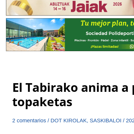
El Tabirako anima a 
topaketas
2 comentarios
/
DOT KIROLAK
,
SASKIBALOI
/
20