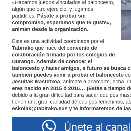
«Hacemos juegos vinculados al baloncesto,
algún que otro ejercicio, y jugamos
partidillos.
Pásate a probar sin
compromiso, esperamos que te guste»,
animan desde la organización.
Esta es una actividad coordinada por el
Tabirako
que nace del c
onvenio de
colaboración firmado por los colegios de
Durango. Además de conocer el
baloncesto y hacer amigos, a futuro se busca c
también puedes venir a probar el baloncesto
con
Jesuitak Ikastetxea
, anímate a acercarte, echa un
eres nacido en 2015 ó 2016… ¡Estás a tiempo de
debido a la gran dificultad para sacar equipos ma
tienen una gran cantidad de equipos femeninos, asi
eskolak@tabirako.eus y te informaremos de las