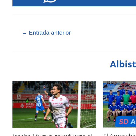
←
Entrada anterior
Albis
El Amorebie