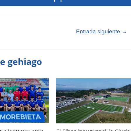
Entrada siguiente
→
te gehiago
ta tropieza ante