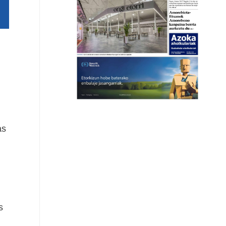
as
l
s