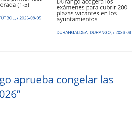
Durango acogerá los
orada (1-5)
exámenes para cubrir 200
plazas vacantes en los
ayuntamientos
FÚTBOL
,
/
2026-08-05
DURANGALDEA
,
DURANGO
,
/
2026-08
go aprueba congelar las
2026”