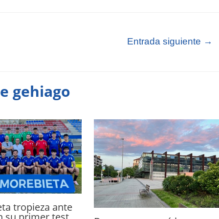
Entrada siguiente
→
te gehiago
ta tropieza ante
n su primer test