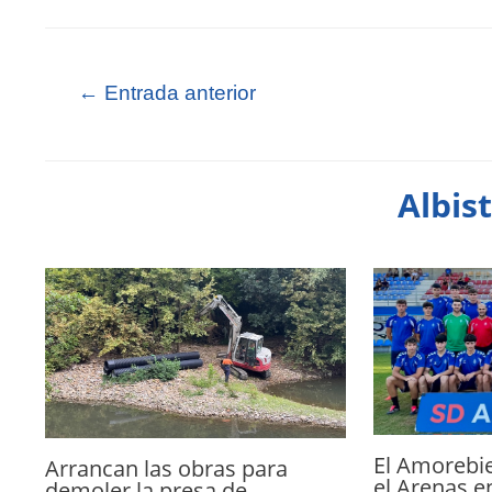
←
Entrada anterior
Albis
El Amorebie
Arrancan las obras para
el Arenas e
demoler la presa de