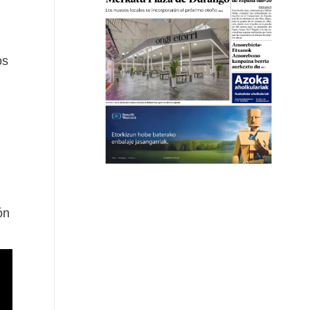
os
ón