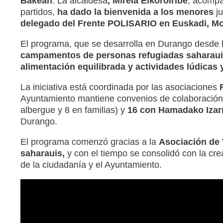
Bakean
. La alcaldesa
, Mireia Elkoroiribe
, acomp
partidos,
ha dado la bienvenida a los menores
ju
delegado del Frente POLISARIO en Euskadi, Mo
El programa, que se desarrolla en Durango desde h
campamentos de personas refugiadas saharauis
alimentación equilibrada y actividades lúdicas y
La iniciativa está coordinada por las asociaciones
Ayuntamiento mantiene convenios de colaboración
albergue y 8 en familias) y
16 con Hamadako Izar
Durango.
El programa comenzó gracias a la
Asociación de 
saharauis,
y con el tiempo se consolidó con la cr
de la ciudadanía y el Ayuntamiento.