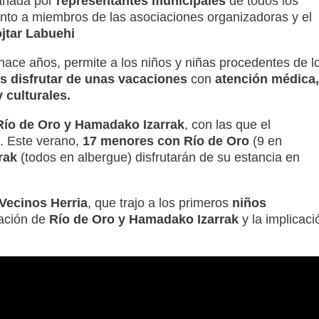
añada por
representantes municipales
de todos los
nto a miembros de las asociaciones organizadoras y el
jtar Labuehi
ace años, permite a los niños y niñas procedentes de l
 disfrutar de unas vacaciones
con
atención médica,
 culturales.
Río de Oro y Hamadako Izarrak
, con las que el
. Este verano,
17 menores con Río de Oro
(9 en
rak
(todos en albergue) disfrutarán de su estancia en
Vecinos Herria
, que trajo a los primeros
niños
eación de
Río de Oro y Hamadako Izarrak
y la implicaci