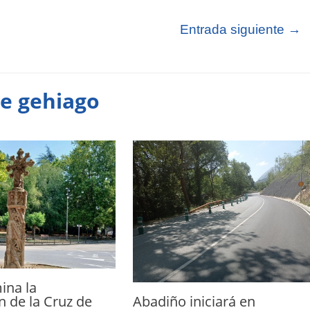
Entrada siguiente
→
te gehiago
ina la
Abadiño iniciará en
n de la Cruz de