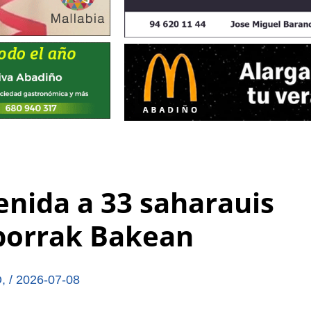
enida a 33 saharauis
porrak Bakean
O
,
/
2026-07-08