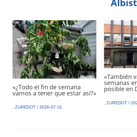
Albis
«También va
semanas en
«¿Todo el fin de semana
posible en
vamos a tener que estar así?»
,
ZUREDOT
/
20
,
ZUREDOT
/
2026-07-31