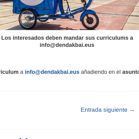
Los interesados deben mandar sus curriculums a
info@dendakbai.eus
riculum
a
info@dendakbai.eus
añadiendo en el
asunt
Entrada siguiente
→