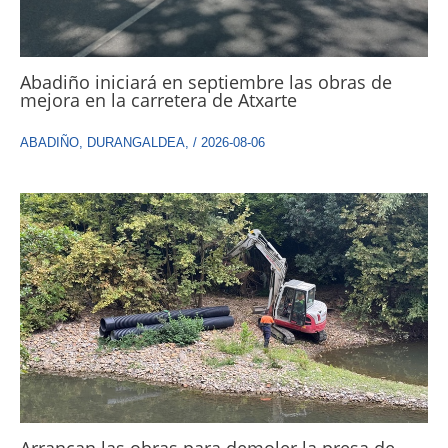
Abadiño iniciará en septiembre las obras de
mejora en la carretera de Atxarte
ABADIÑO
,
DURANGALDEA
,
/
2026-08-06
Arrancan las obras para demoler la presa de