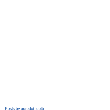
Posts by guredot_dotb