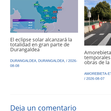
El eclipse solar alcanzará la
totalidad en gran parte de
Durangaldea
Amorebieta
temporales 
DURANGALDEA
,
DURANGALDEA
,
/
2026-
obras de la
08-08
AMOREBIETA-E
/
2026-08-07
Deja un comentario