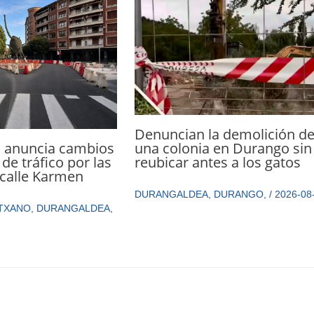
Denuncian la demolición d
 anuncia cambios
una colonia en Durango sin
de tráfico por las
reubicar antes a los gatos
 calle Karmen
DURANGALDEA
,
DURANGO
,
/
2026-08
TXANO
,
DURANGALDEA
,