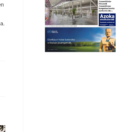
en
a.
.