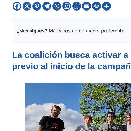
¿Nos sigues?
Márcanos como medio preferente.
La coalición busca activar a
previo al inicio de la campa