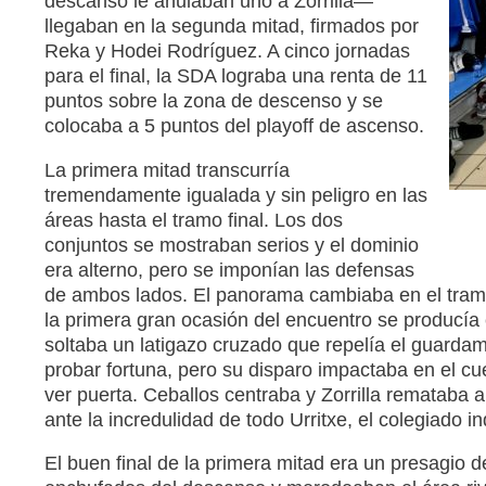
descanso le anulaban uno a Zorrilla—
llegaban en la segunda mitad, firmados por
Reka y Hodei Rodríguez. A cinco jornadas
para el final, la SDA lograba una renta de 11
puntos sobre la zona de descenso y se
colocaba a 5 puntos del playoff de ascenso.
La primera mitad transcurría
tremendamente igualada y sin peligro en las
áreas hasta el tramo final. Los dos
conjuntos se mostraban serios y el dominio
era alterno, pero se imponían las defensas
de ambos lados. El panorama cambiaba en el tramo 
la primera gran ocasión del encuentro se producía 
soltaba un latigazo cruzado que repelía el guardam
probar fortuna, pero su disparo impactaba en el cu
ver puerta. Ceballos centraba y Zorrilla remataba 
ante la incredulidad de todo Urritxe, el colegiado i
El buen final de la primera mitad era un presagio 