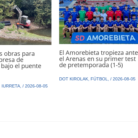
El Amorebieta tropieza ante
s obras para
el Arenas en su primer test
presa de
de pretemporada (1-5)
bajo el puente
DOT KIROLAK
,
FÚTBOL
,
/
2026-08-05
,
IURRETA
,
/
2026-08-05