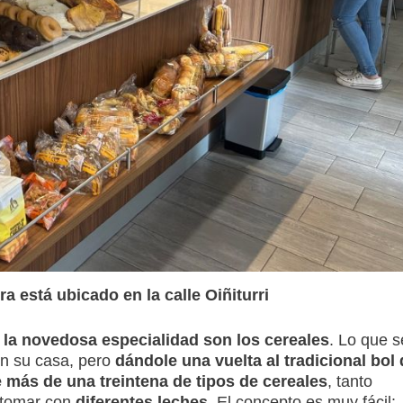
a está ubicado en la calle Oiñiturri
,
la novedosa especialidad son los cereales
. Lo que s
n su casa, pero
dándole una vuelta al tradicional bol 
 más de una treintena de tipos de cereales
, tanto
 tomar con
diferentes leches.
El concepto es muy fácil: