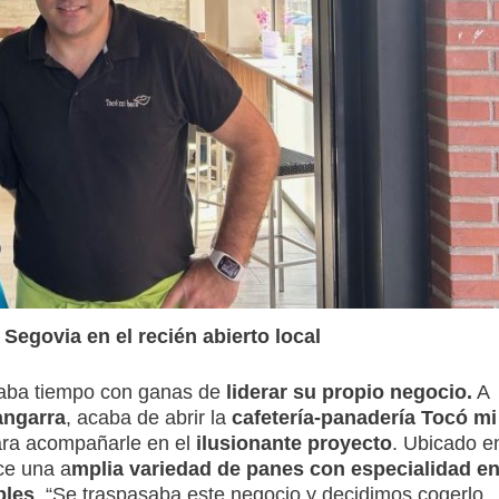
Segovia en el recién abierto local
aba tiempo con ganas de
liderar su propio negocio.
A
angarra
, acaba de abrir la
cafetería-panadería Tocó mi
ra acompañarle en el
ilusionante proyecto
. Ubicado e
ce una a
mplia variedad de panes con especialidad e
bles
. “Se traspasaba este negocio y decidimos cogerlo.