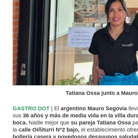
Tatiana Ossa junto a Mauro 
GASTRO DOT
| El
argentino Mauro Segovia
llev
sus
36 años y más de media vida en la villa dur
boca.
Nadie mejor que
su pareja Tatiana Ossa
pa
la
calle Oiñiturri Nº2 bajo,
el establecimiento ofre
bollería casera y novedosos desayunos saluda