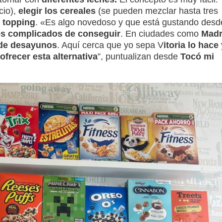
cio),
elegir los cereales
(se pueden mezclar hasta tres
 topping
. «Es algo novedoso y que está gustando desd
s complicados de conseguir
. En ciudades como
Madr
 de desayunos
. Aquí cerca que yo sepa V
itoria lo hace 
frecer esta alternativa
”, puntualizan desde
Tocó mi