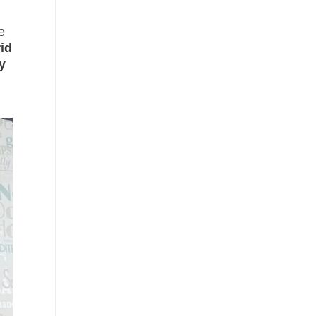
e
id
y