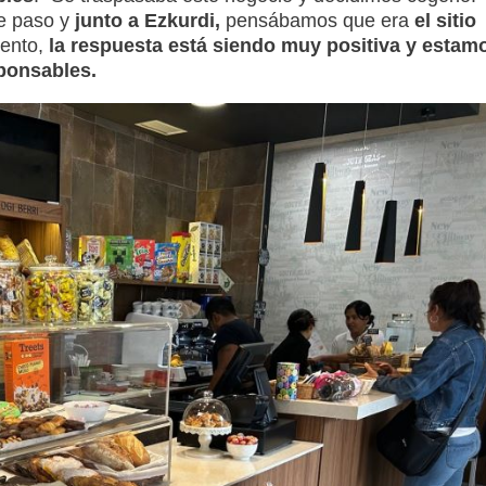
e paso y
junto a Ezkurdi,
pensábamos que era
el sitio
ento,
la respuesta está siendo muy positiva y estam
ponsables.