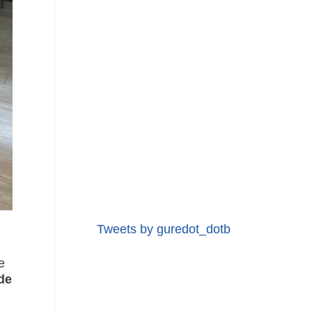
Tweets by guredot_dotb
e
de