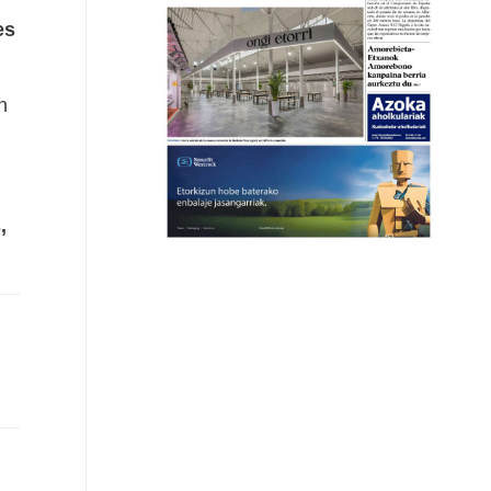
es
n
,