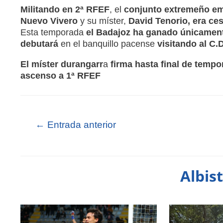
Militando en 2ª RFEF
, el
conjunto extremeño
em
Nuevo Vivero
y su míster,
David Tenorio, era ce
Esta temporada
el Badajoz ha ganado únicamente
debutará
en el banquillo pacense
visitando al
C.D
El míster durangarr
a
firma hasta final de tempo
ascenso a 1ª RFEF
←
Entrada anterior
Albis