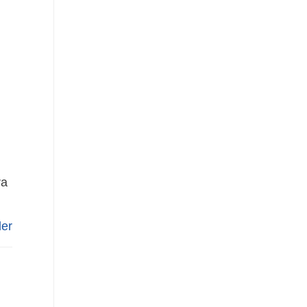
ra
er