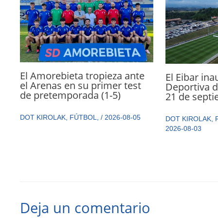
El Amorebieta tropieza ante
El Eibar in
el Arenas en su primer test
Deportiva de
de pretemporada (1-5)
21 de sept
DOT KIROLAK
,
FÚTBOL
,
/
2026-08-05
DOT KIROLAK
,
2026-08-03
Deja un comentario