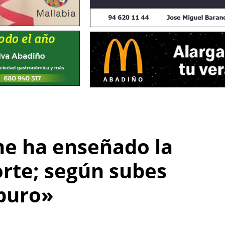
me ha enseñado la
orte; según subes
puro»