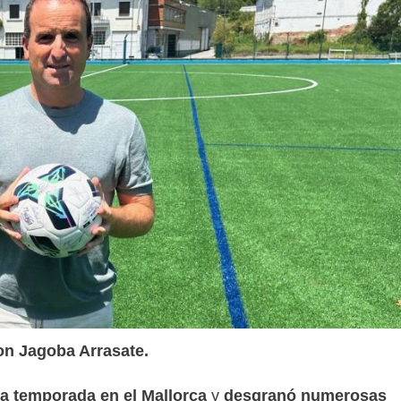
on Jagoba Arrasate.
a temporada en el Mallorca
y
desgranó numerosas