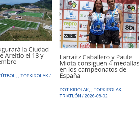
augurará la Ciudad
 Areitio el 18 y
Larraitz Caballero y Paule
iembre
Miota consiguen 4 medalla
en los campeonatos de
España
FÚTBOL
,
,
TOPKIROLAK
/
DOT KIROLAK
,
,
TOPKIROLAK
,
TRIATLÓN
/
2026-08-02