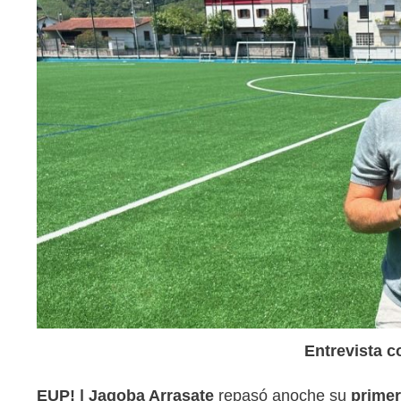
Entrevista c
EUP! | Jagoba Arrasate
repasó anoche su
primer