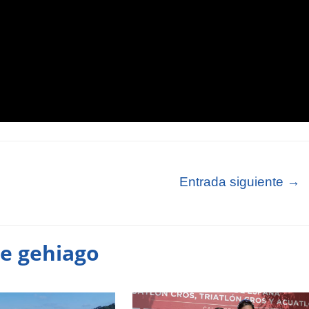
Entrada siguiente
→
te gehiago