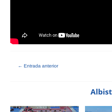
←
Entrada anterior
Albis