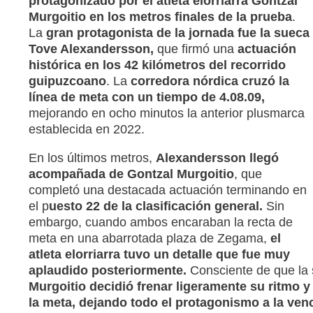
protagonizado por el atleta elorriarra Gontzal
Murgoitio en los metros finales de la prueba
.
La
gran protagonista de la jornada fue la sueca
Tove Alexandersson,
que firmó una
actuación
histórica en los 42 kilómetros del recorrido
guipuzcoano
. La
corredora nórdica cruzó
la
línea de meta con un tiempo de 4.08.09,
mejorando en ocho minutos la anterior plusmarca
establecida en 2022.
En los últimos metros,
Alexandersson llegó
acompañada de Gontzal Murgoitio
, que
completó una destacada actuación terminando en
el p
uesto 22 de la clasificación general.
Sin
embargo, cuando ambos encaraban la recta de
meta en una abarrotada plaza de Zegama,
el
atleta elorriarra tuvo un detalle que fue muy
aplaudido posteriormente.
Consciente de que la s
Murgoitio decidió frenar ligeramente su ritmo y
la meta, dejando todo el protagonismo a la ven