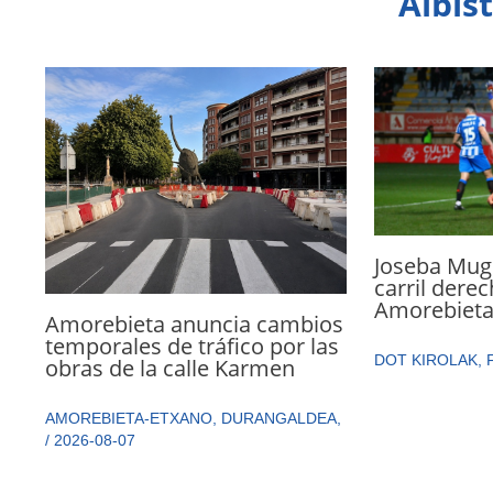
Albis
Joseba Mugu
carril dere
Amorebiet
Amorebieta anuncia cambios
temporales de tráfico por las
DOT KIROLAK
,
obras de la calle Karmen
AMOREBIETA-ETXANO
,
DURANGALDEA
,
/
2026-08-07