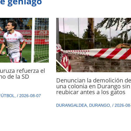
te gehiago
ruza refuerza el
cho de la SD
Denuncian la demolición d
a
una colonia en Durango sin
reubicar antes a los gatos
FÚTBOL
,
/
2026-08-07
DURANGALDEA
,
DURANGO
,
/
2026-08