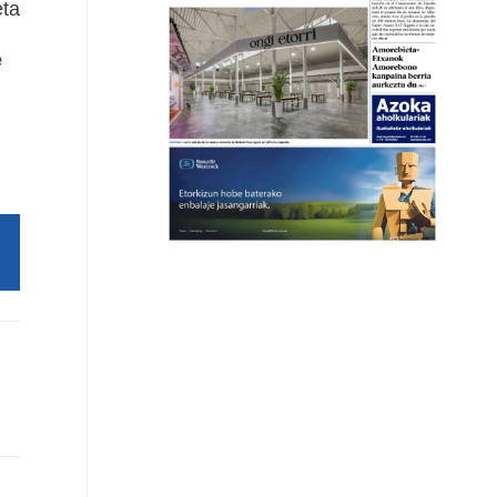
eta
e