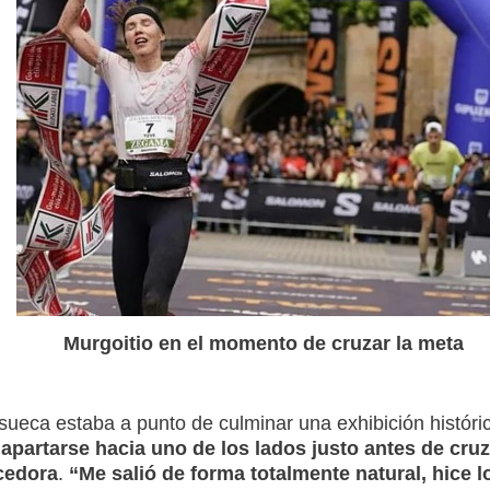
Murgoitio en el momento de cruzar la meta
ueca estaba a punto de culminar una exhibición históri
 apartarse hacia uno de los lados justo antes de cruz
cedora
.
“Me salió de forma totalmente natural, hice l