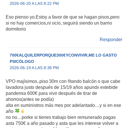
2026-06-20 A LAS 8:22 PM
Eso pienso yo.Estoy a favor de que se hagan pisos,pero
si no hay comercios,ni ocio, seguirá siendo un barrio
dormitorio
Responder
700€ALQUILERPORQUE300€YCONVIVIR,ME LO GASTO
PSICÓLOGO
2026-06-19 A LAS 8:38 PM
VPO majísimos..piso 30m con ñtando balcón o que cabe
lavadora justo después de 15/19 años apundx extebide
pandemia 600€ para vivir después de tirar de
ahorros(antes se podía)
alta en suministros más mes por adelantado…y si en ese
año
no no…porke si tienes trabajo bien remunerado pagas
asta 750€ a año pasado y asta que les interese volver a