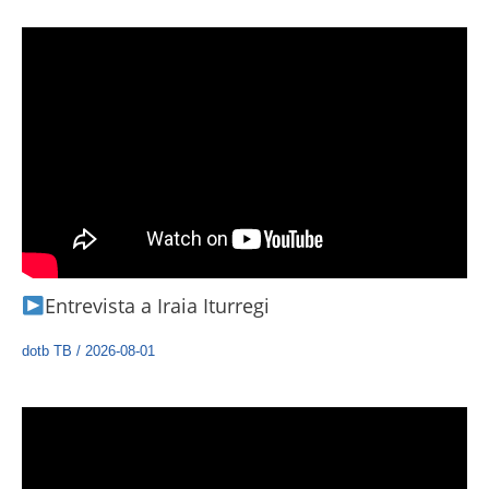
Entrevista a Iraia Iturregi
dotb TB
/
2026-08-01