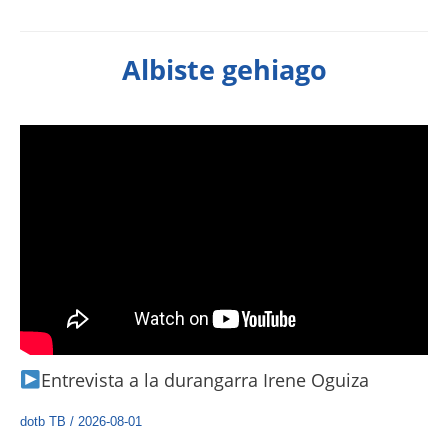
Albiste gehiago
Entrevista a la durangarra Irene Oguiza
dotb TB
/
2026-08-01