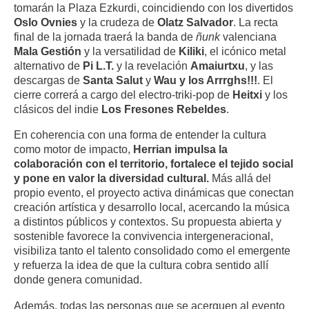
tomarán la Plaza Ezkurdi, coincidiendo con los divertidos
Oslo Ovnies
y la crudeza de
Olatz Salvador
. La recta
final de la jornada traerá la banda de
ñunk
valenciana
Mala Gestión
y la versatilidad de
Kiliki
, el icónico metal
alternativo de
Pi L.T.
y la revelación
Amaiurtxu
, y las
descargas de
Santa Salut
y
Wau y los Arrrghs!!!
. El
cierre correrá a cargo del electro-triki-pop de
Heitxi
y los
clásicos del indie
Los Fresones Rebeldes
.
En coherencia con una forma de entender la cultura
como motor de impacto,
Herrian impulsa la
colaboración con el territorio, fortalece el tejido social
y pone en valor la diversidad cultural.
Más allá del
propio evento, el proyecto activa dinámicas que conectan
creación artística y desarrollo local, acercando la música
a distintos públicos y contextos. Su propuesta abierta y
sostenible favorece la convivencia intergeneracional,
visibiliza tanto el talento consolidado como el emergente
y refuerza la idea de que la cultura cobra sentido allí
donde genera comunidad.
Además, todas las personas que se acerquen al evento