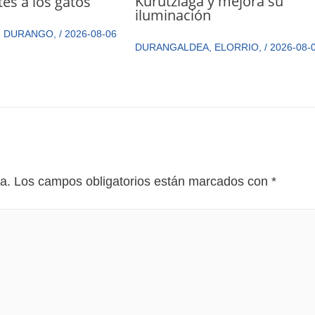
Kurutziaga y mejora su
tes a los gatos
iluminación
,
DURANGO
,
/
2026-08-06
DURANGALDEA
,
ELORRIO
,
/
2026-08-
a.
Los campos obligatorios están marcados con
*