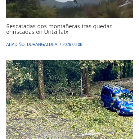
Rescatadas dos montañeras tras quedar
enriscadas en Untzillatx
ABADIÑO
,
DURANGALDEA
,
/
2026-08-09