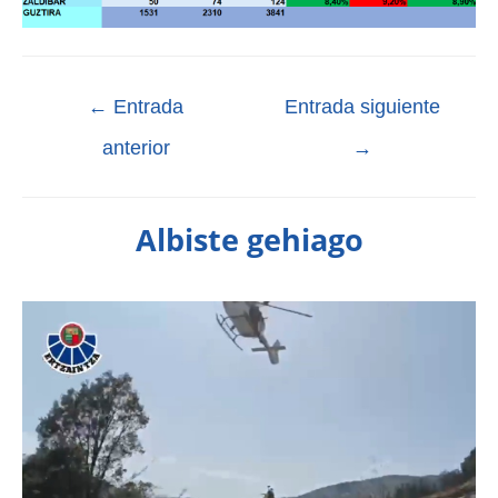
←
Entrada
Entrada siguiente
anterior
→
Albiste gehiago