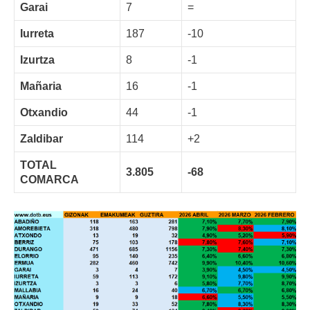
Garai
7
=
Iurreta
187
-10
Izurtza
8
-1
Mañaria
16
-1
Otxandio
44
-1
Zaldibar
114
+2
TOTAL
3.805
-68
COMARCA