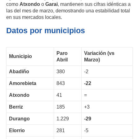
como
Atxondo
o
Garai
, mantienen sus cifras idénticas a
las del mes de marzo, demostrando una estabilidad total
en sus mercados locales.
Datos por municipios
Paro
Variación (vs
Municipio
Abril
Marzo)
Abadiño
380
-2
Amorebieta
843
-22
Atxondo
41
=
Berriz
185
+3
Durango
1.229
-29
Elorrio
281
-5