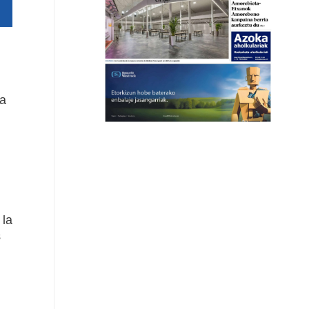
la
 la
s