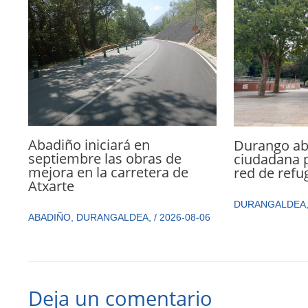
Abadiño iniciará en
Durango abr
septiembre las obras de
ciudadana p
mejora en la carretera de
red de refu
Atxarte
DURANGALDEA
ABADIÑO
,
DURANGALDEA
,
/
2026-08-06
Deja un comentario