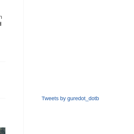
n
d
Tweets by guredot_dotb