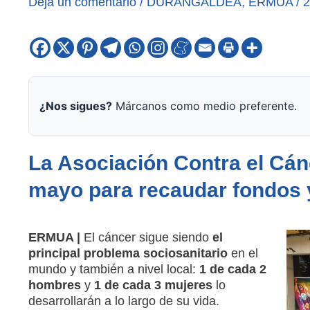
Deja un comentario
/
DURANGALDEA
,
ERMUA
/
2
¿Nos sigues?
Márcanos como medio preferente.
La Asociación Contra el Cánce
mayo para recaudar fondos y 
ERMUA |
El cáncer sigue siendo
el
principal problema sociosanitario
en el
mundo y también a nivel local:
1 de cada 2
hombres
y
1 de cada 3 mujeres
lo
desarrollarán a lo largo de su vida.