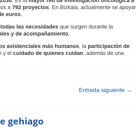
 2030
. Es la
mayor red de investigación oncológica a
dos a
792 proyectos
. En Bizkaia, actualmente se apoya
de euros
.
 todas las necesidades
que surgen durante la
ciales y de acompañamiento
.
os asistenciales más humanos
, la
participación de
n y el
cuidado de quienes cuidan
, además de una
Entrada siguiente
→
te gehiago