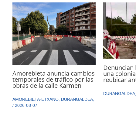
Denuncian 
Amorebieta anuncia cambios
una colonia
temporales de tráfico por las
reubicar an
obras de la calle Karmen
DURANGALDEA
AMOREBIETA-ETXANO
,
DURANGALDEA
,
/
2026-08-07