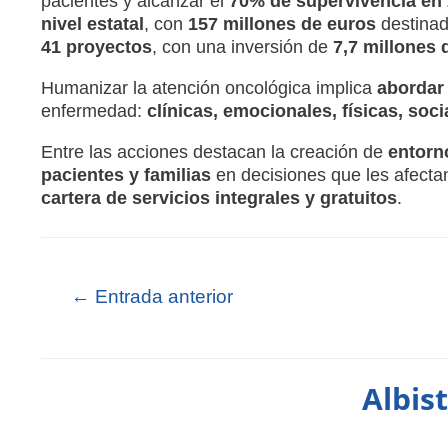
pacientes y alcanzar el
70% de supervivencia en
nivel estatal
, con
157 millones de euros
destina
41 proyectos
, con una inversión de
7,7 millones 
Humanizar la atención oncológica implica
abordar
enfermedad:
clínicas, emocionales, físicas, so
Entre las acciones destacan la creación de
entorn
pacientes y familias
en decisiones que les afecta
cartera de servicios integrales y gratuitos
.
←
Entrada anterior
Albis