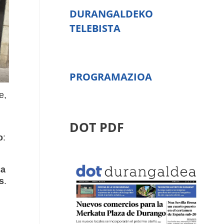
DURANGALDEKO
TELEBISTA
PROGRAMAZIOA
e,
DOT PDF
o
:
ca
s
.