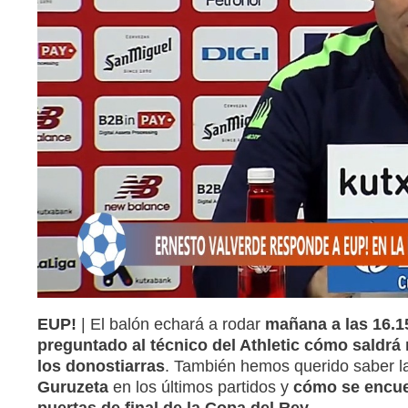
EUP!
| El balón echará a rodar
mañana a las 16.1
preguntado al técnico del Athletic cómo saldr
los donostiarras
. También hemos querido saber l
Guruzeta
en los últimos partidos y
cómo se encuen
puertas de final de la Copa del Rey.