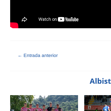
←
Entrada anterior
Albis