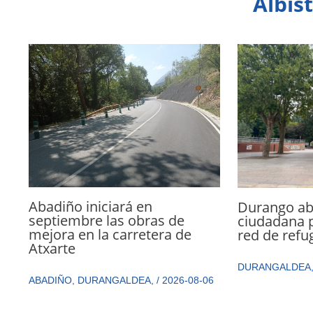
Albis
Abadiño iniciará en
Durango abr
septiembre las obras de
ciudadana p
mejora en la carretera de
red de refu
Atxarte
DURANGALDEA
ABADIÑO
,
DURANGALDEA
,
/
2026-08-06