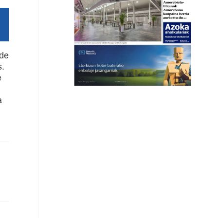
 de
s.
e
a