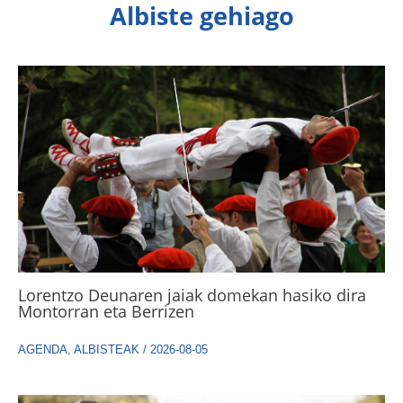
Albiste gehiago
Lorentzo Deunaren jaiak domekan hasiko dira
Montorran eta Berrizen
AGENDA
,
ALBISTEAK
/
2026-08-05