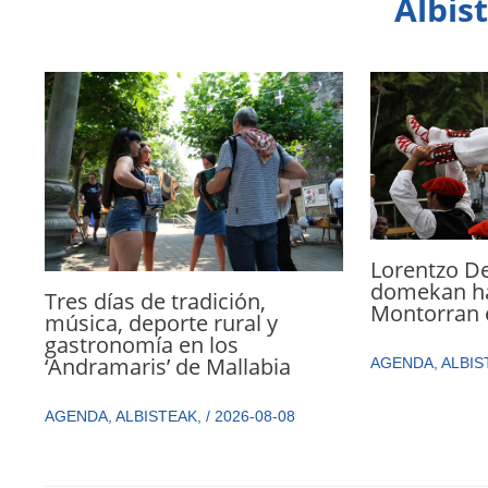
Albis
Lorentzo D
domekan ha
Tres días de tradición,
Montorran 
música, deporte rural y
gastronomía en los
‘Andramaris’ de Mallabia
AGENDA
,
ALBIS
AGENDA
,
ALBISTEAK
,
/
2026-08-08