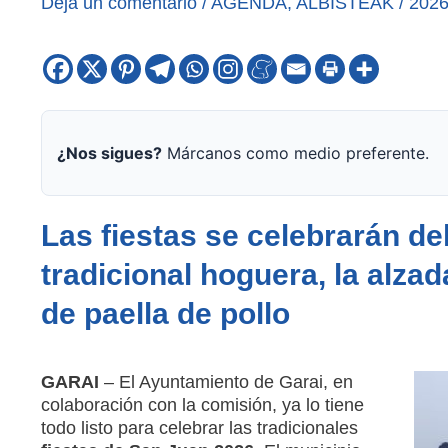
Deja un comentario
/
AGENDA
,
ALBISTEAK
/
2026
¿Nos sigues?
Márcanos como medio preferente.
Las fiestas se celebrarán del
tradicional hoguera, la alza
de paella de pollo
GARAI
– El Ayuntamiento de Garai, en
colaboración con la comisión, ya lo tiene
todo listo para celebrar las tradicionales