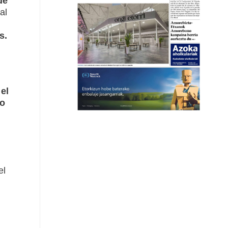
de
al
s.
el
io
el