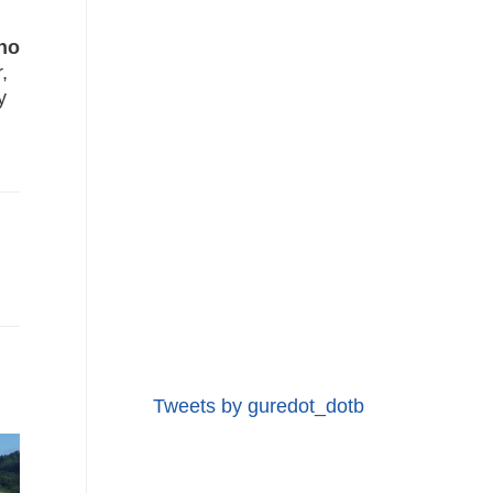
no
,
y
Tweets by guredot_dotb