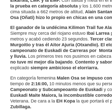
Elkartea, LMK y la EMF.
Con salida y meta en el
f
la prueba en categoría absoluta
y los 1.600 metr
cima situada a 662 metros de altitud,
Alain Santam
Osa (Oñati) hizo lo propio en chicas en una com
El ganador de la undécima Kilimon Trail fue Al
Siempre muy cerca del riojano estuvo
Ibai Larrea
p
metros y acabó cediendo 23 segundos.
Tercer cla
Murgoitio y tras él Aitor Ajuria (Otxandio).
El el
campeonato de Euskadi de Carreras por Monta
y lluvia.
Los primeros tres nos pusimos en cabeza p
no tuve mi mejor día bajando
.
Contento y sabor
explicado
siempre ambicioso el elorriarra.
En categoría femenina
Malen Osa se impuso con 
tiempo de
2:16:00,
10 minutos menos que su pers
Campeonato y Subcampeoanto de Euskadi
y co
Euskadi Maite Maiora, la incombustible corred
Veterana. De cara a la
EH Kopa
la que portará el 
Zubillaga.