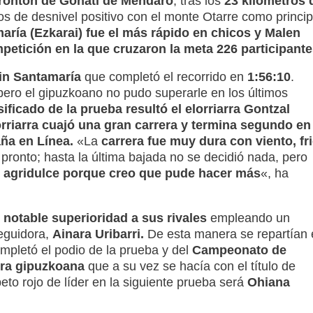
rontón de Goñati de Mendaro
, tras los
23 kilómetros 
os de desnivel positivo con el monte Otarre como princip
aría (Ezkarai) fue el más rápido en chicos y Malen
petición en la que cruzaron la meta 226 participante
ain Santamaría
que completó el recorrido en
1:56:10
.
ero el gipuzkoano no pudo superarle en los últimos
sificado de la prueba resultó el elorriarra Gontzal
orriarra cuajó una gran carrera y termina segundo en 
ña en Línea.
«La
carrera fue muy dura con viento, fr
ronto; hasta la última bajada no se decidió nada, pero
 agridulce porque creo que pude hacer más
«, ha
notable superioridad a sus rivales
empleando un
eguidora,
Ainara Uribarri.
De esta manera se repartían 
mpletó el podio de la prueba y del
Campeonato de
ora gipuzkoana
que a su vez se hacía con el título de
peto rojo de líder en la siguiente prueba será
Ohiana