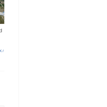
d
K
/