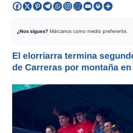
¿Nos sigues?
Márcanos como medio preferente.
El elorriarra termina segun
de Carreras por montaña en