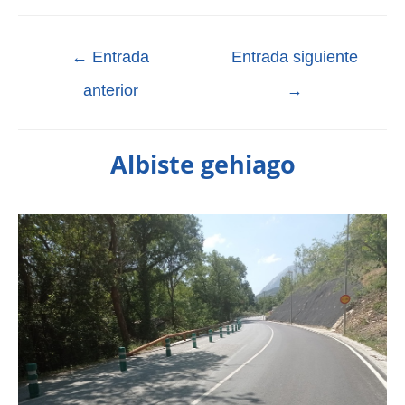
←
Entrada
Entrada siguiente
anterior
→
Albiste gehiago