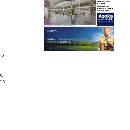
as
os
tro