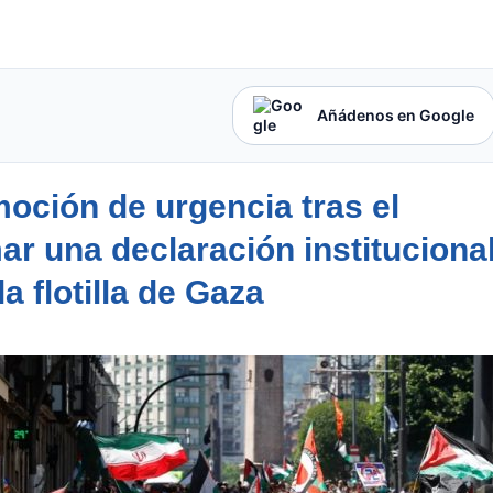
Añádenos en Google
oción de urgencia tras el
r una declaración instituciona
a flotilla de Gaza