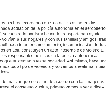
 los hechos recordando que los activistas agredidos:
unada actuación de la policía autónoma en el aeropuerto
la”, secuestrada por Israel cuando transportaban ayuda
 volvían a sus hogares y con sus familias y amigos, tras
sraelí basado en encarcelamiento, incomunicación, tortur
s en Loiu constituyen un acto intolerable de violencia,
e los responsables políticos de la policía autonómica,
os que sustentan nuestra sociedad. Así mismo, hace un
os todo tipo de violencia y volvemos a reafirmar nues
ica».
rido matizar que no están de acuerdo con las imágenes
ece el consejero Zupiria, primero vamos a ver a dice».