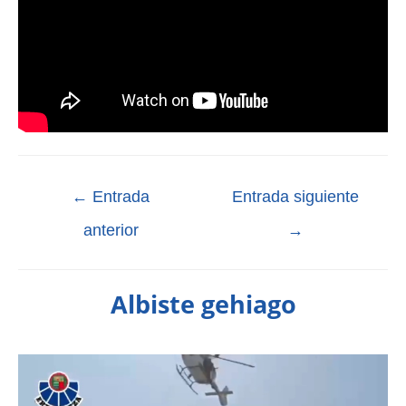
←
Entrada
Entrada siguiente
anterior
→
Albiste gehiago