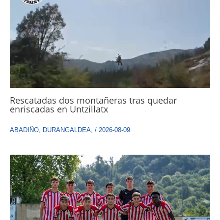
Rescatadas dos montañeras tras quedar
enriscadas en Untzillatx
ABADIÑO
,
DURANGALDEA
,
/
2026-08-09