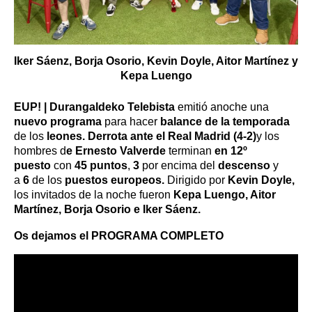
Iker Sáenz, Borja Osorio, Kevin Doyle, Aitor Martínez y
Kepa Luengo
EUP! |
Durangaldeko Telebista
emitió anoche una
nuevo programa
para hacer
balance de la temporada
de los
leones. Derrota ante el Real Madrid (4-2)
y los
hombres d
e Ernesto Valverde
terminan
en 12º
puesto
con
45 puntos
,
3
por encima del
descenso
y
a
6
de los
puestos europeos.
Dirigido por
Kevin Doyle,
los invitados de la noche fueron
Kepa Luengo, Aitor
Martínez, Borja Osorio e Iker Sáenz.
Os dejamos el PROGRAMA COMPLETO