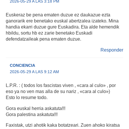
2026-05-29 A LAS 3:18 PM
Euskeraz be pena ematen duzue ez daukazue ezta
ganorarik ere benetako euskal abertzalea izateko. Mina
handia ekarri duzue gure Euskadira. Eta alde hemendik
hbildu, sortu hb ez zarie benetako Euskadi
defendatzaileak pena ematen duzue.
Responder
CONCIENCIA
2026-05-29 A LAS 9:12 AM
L.P.R. : ( todos los fascistas viven , «cara al culo» , por
eso ya no ven mas alla de su nariz , «cara al culo»)
Esto lo resume todo.
Gora euskal herria askatuta!!!
Gora palestina askatuta!!!
Faxistak, utzi ahotik kaka botatzeari. Zuen ahoko kiratsa